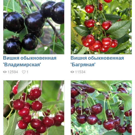
Вишня обыкновенная
Вишня обыкновенная
'Владимирская'
'Багряная'
12594
1
11534