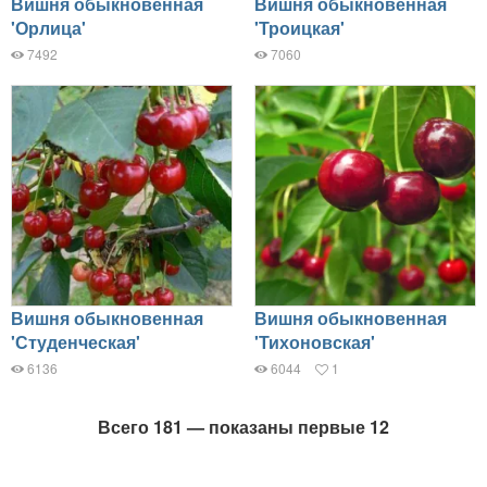
Вишня обыкновенная
Вишня обыкновенная
'Орлица'
'Троицкая'
7492
7060
Вишня обыкновенная
Вишня обыкновенная
'Студенческая'
'Тихоновская'
6136
6044
1
Всего 181 — показаны первые 12