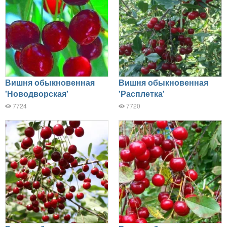
Вишня обыкновенная
Вишня обыкновенная
'Новодворская'
'Расплетка'
7724
7720