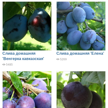
Слива домашняя
Слива домашняя 'Елена'
'Венгерка кавказская'
5269
5485