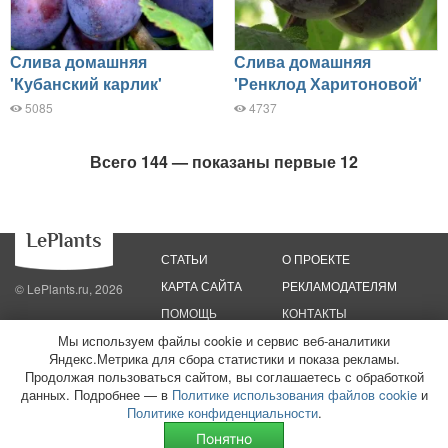
Слива домашняя
Слива домашняя
'Кубанский карлик'
'Ренклод Харитоновой'
5085
4737
Всего 144 — показаны первые 12
СТАТЬИ
О ПРОЕКТЕ
КАРТА САЙТА
РЕКЛАМОДАТЕЛЯМ
© LePlants.ru, 2026
ПОМОЩЬ
КОНТАКТЫ
Мы используем файлы cookie и сервис веб-аналитики
Политика конфиденциальности
Политика использования файлов cookie
Яндекс.Метрика для сбора статистики и показа рекламы.
Пользовательское соглашение
Редакционные стандарты
Продолжая пользоваться сайтом, вы соглашаетесь с обработкой
данных. Подробнее — в
Политике использования файлов cookie
и
ООО «Трафик»
ИНН 7813175200
ОГРН 1027806866724
Монетизация
Политике конфиденциальности
.
сайтов
16+
Понятно