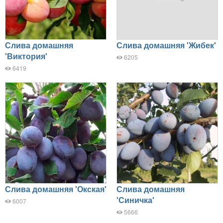
Слива домашняя
Слива домашняя 'Жибек'
'Виктория'
6205
6419
Слива домашняя 'Окская'
Слива домашняя
'Синичка'
6007
5666