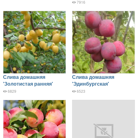
7916
Слива домашняя
Слива домашняя
'Золотистая ранняя'
'Эдинбургская'
6829
6523