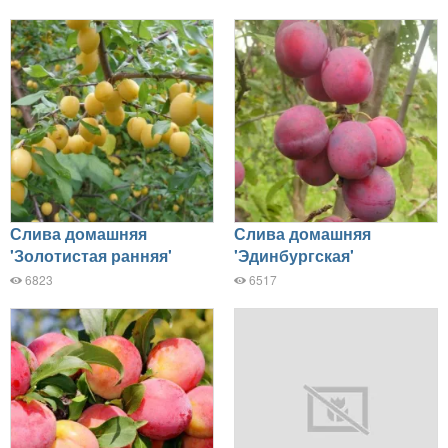
Слива домашняя
Слива домашняя
'Золотистая ранняя'
'Эдинбургская'
6823
6517