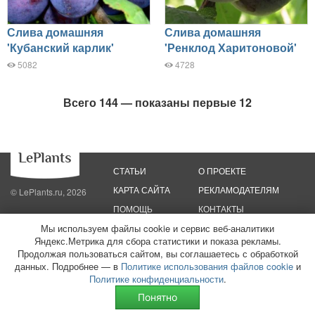
Слива домашняя
Слива домашняя
'Кубанский карлик'
'Ренклод Харитоновой'
5082
4728
Всего 144 — показаны первые 12
СТАТЬИ
О ПРОЕКТЕ
КАРТА САЙТА
РЕКЛАМОДАТЕЛЯМ
© LePlants.ru, 2026
ПОМОЩЬ
КОНТАКТЫ
Мы используем файлы cookie и сервис веб-аналитики
Яндекс.Метрика для сбора статистики и показа рекламы.
Политика конфиденциальности
Политика использования файлов cookie
Пользовательское соглашение
Редакционные стандарты
Продолжая пользоваться сайтом, вы соглашаетесь с обработкой
данных. Подробнее — в
Политике использования файлов cookie
и
ООО «Трафик»
ИНН 7813175200
ОГРН 1027806866724
Монетизация
Политике конфиденциальности
.
сайтов
16+
Понятно