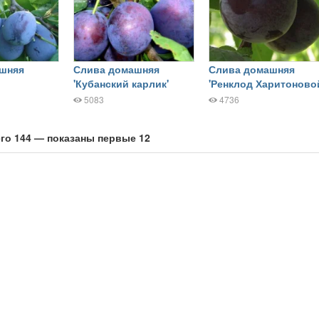
шняя
Слива домашняя
Слива домашняя
'Кубанский карлик'
'Ренклод Харитоново
5083
4736
го 144 — показаны первые 12