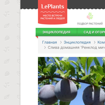
ПОДБОР РАСТЕНИЙ
ЭНЦИКЛОПЕДИЯ
САД И ОГОР
Лекарственные растения
Посадка деревьев и кустарников
Посадка ягодных культур
Сбор и хранение урожая
Главная
Энциклопедия
Ком
Слива домашняя 'Ренклод ми