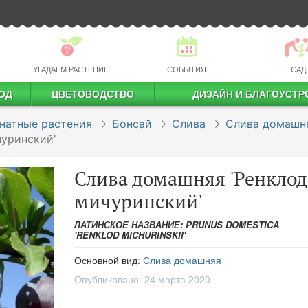
УГАДАЕМ РАСТЕНИЕ
СОБЫТИЯ
САД
ОД
ЦВЕТОВОДСТВО
ДИЗАЙН И БЛАГОУСТР
профессиональное растениеводство
натные растения
Бонсай
Слива
Слива домашн
чуринский'
Слива домашняя 'Ренклод
мичуринский'
ЛАТИНСКОЕ НАЗВАНИЕ: PRUNUS DOMESTICA
'RENKLOD MICHURINSKII'
Основной вид:
Слива домашняя
Опубликовано:
24 марта 2020