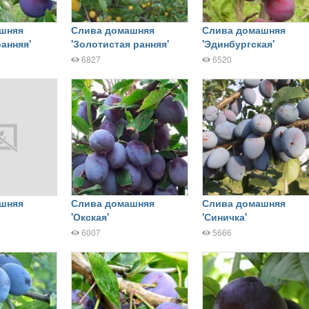
шняя
Слива домашняя
Слива домашняя
ранняя'
'Золотистая ранняя'
'Эдинбургская'
6827
6520
шняя
Слива домашняя
Слива домашняя
'Окская'
'Синичка'
6007
5666