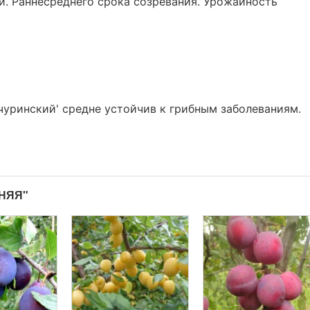
. Раннесреднего срока созревания. Урожайность
уринский' средне устойчив к грибным заболеваниям.
НЯЯ"