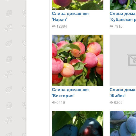
Слива домашняя
Слива дома
'Нарач'
'Кубанская 
12884
7916
Слива домашняя
Слива дома
'Виктория'
'Жибек'
6416
6205