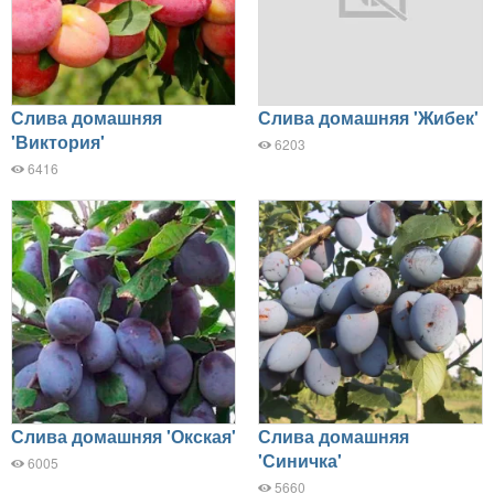
Слива домашняя
Слива домашняя 'Жибек'
'Виктория'
6203
6416
Слива домашняя 'Окская'
Слива домашняя
'Синичка'
6005
5660