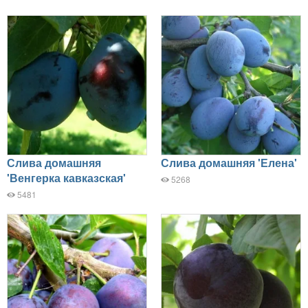
Слива домашняя
Слива домашняя 'Елена'
'Венгерка кавказская'
5268
5481