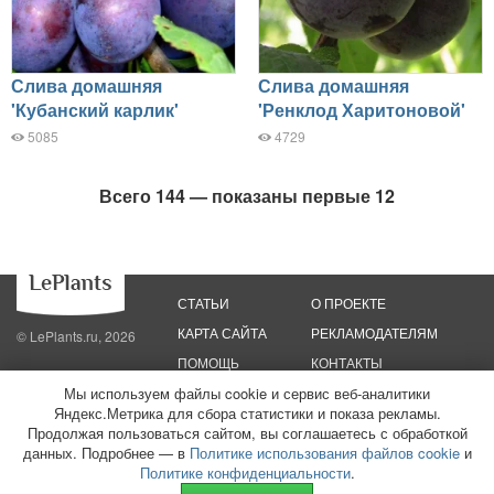
Слива домашняя
Слива домашняя
'Кубанский карлик'
'Ренклод Харитоновой'
5085
4729
Всего 144 — показаны первые 12
СТАТЬИ
О ПРОЕКТЕ
КАРТА САЙТА
РЕКЛАМОДАТЕЛЯМ
© LePlants.ru, 2026
ПОМОЩЬ
КОНТАКТЫ
Мы используем файлы cookie и сервис веб-аналитики
Политика конфиденциальности
Политика использования файлов cookie
Яндекс.Метрика для сбора статистики и показа рекламы.
Пользовательское соглашение
Редакционные стандарты
Продолжая пользоваться сайтом, вы соглашаетесь с обработкой
данных. Подробнее — в
Политике использования файлов cookie
и
ООО «Трафик»
ИНН 7813175200
ОГРН 1027806866724
Монетизация
Политике конфиденциальности
.
сайтов
16+