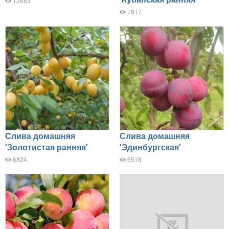
12883
7917
Слива домашняя
Слива домашняя
'Золотистая ранняя'
'Эдинбургская'
6824
6518