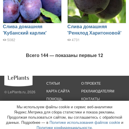
Слива домашняя
Слива домашняя
'Кубанский карлик'
'Ренклод Харитоновой'
5082
4731
Всего 144 — показаны первые 12
СТАТЬИ
О ПРОЕКТЕ
КАРТА САЙТА
РЕКЛАМОДАТЕЛЯМ
© LePlants.ru, 2026
ПОМОЩЬ
КОНТАКТЫ
Мы используем файлы cookie и сервис веб-аналитики
Яндекс.Метрика для сбора статистики и показа рекламы.
Политика конфиденциальности
Политика использования файлов cookie
Пользовательское соглашение
Редакционные стандарты
Продолжая пользоваться сайтом, вы соглашаетесь с обработкой
данных. Подробнее — в
Политике использования файлов cookie
и
ООО «Трафик»
ИНН 7813175200
ОГРН 1027806866724
Монетизация
Политике конфиденциальности
.
сайтов
16+