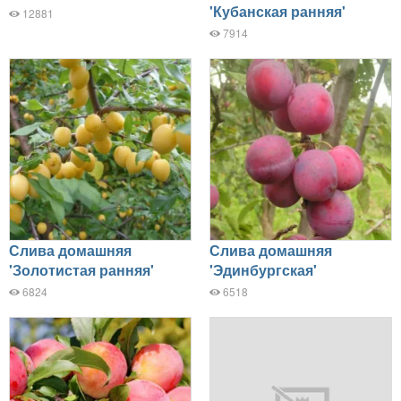
'Кубанская ранняя'
12881
7914
Слива домашняя
Слива домашняя
'Золотистая ранняя'
'Эдинбургская'
6824
6518