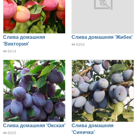
Слива домашняя
Слива домашняя 'Жибек'
'Виктория'
6204
6414
Слива домашняя 'Окская'
Слива домашняя
'Синичка'
6005