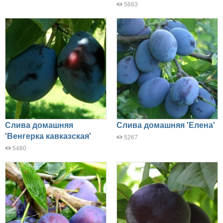
5663
Слива домашняя
Слива домашняя 'Елена'
'Венгерка кавказская'
5267
5480