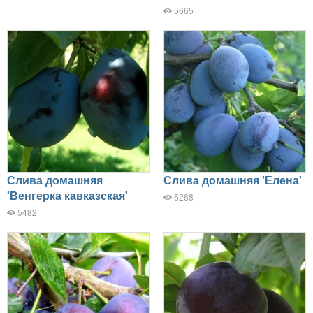
5665
Слива домашняя
Слива домашняя 'Елена'
'Венгерка кавказская'
5268
5482