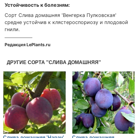
Устойчивость к болезням:
Сорт Слива домашняя 'Венгерка Пулковская'
средне устойчив к клястероспориозу и плодовой
гнили.
Редакция LePlants.ru
ДРУГИЕ СОРТА "СЛИВА ДОМАШНЯЯ"
Слива домашняя 'Нарач'
Слива домашняя