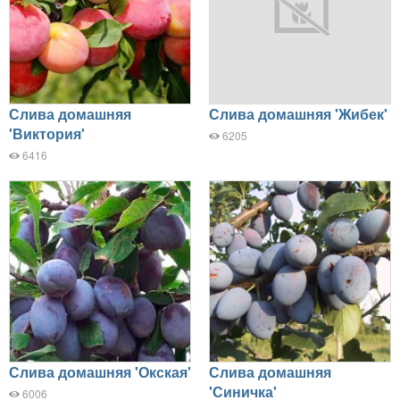
Слива домашняя
Слива домашняя 'Жибек'
'Виктория'
6205
6416
Слива домашняя 'Окская'
Слива домашняя
'Синичка'
6006