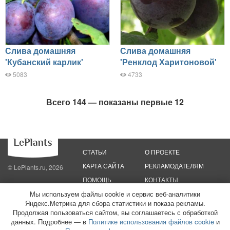
Слива домашняя
Слива домашняя
'Кубанский карлик'
'Ренклод Харитоновой'
5083
4733
Всего 144 — показаны первые 12
СТАТЬИ
О ПРОЕКТЕ
КАРТА САЙТА
РЕКЛАМОДАТЕЛЯМ
© LePlants.ru, 2026
ПОМОЩЬ
КОНТАКТЫ
Мы используем файлы cookie и сервис веб-аналитики
Политика конфиденциальности
Политика использования файлов cookie
Яндекс.Метрика для сбора статистики и показа рекламы.
Пользовательское соглашение
Редакционные стандарты
Продолжая пользоваться сайтом, вы соглашаетесь с обработкой
данных. Подробнее — в
Политике использования файлов cookie
и
ООО «Трафик»
ИНН 7813175200
ОГРН 1027806866724
Монетизация