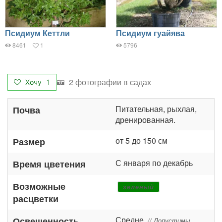
Псидиум Кеттли
Псидиум гуайява
8461
1
5796
2 фотографии в садах
Хочу
1
Питательная, рыхлая,
Почва
дренированная.
от 5 до 150 см
Размер
С января по декабрь
Время цветения
Возможные
зеленый
расцветки
Средне
Освещенность
// Допустимы