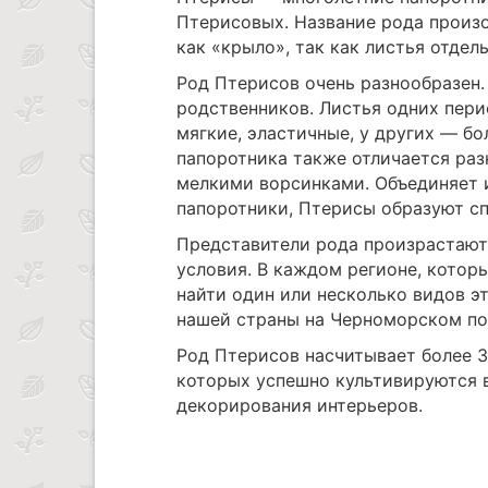
Птерисовых. Название рода произо
как «крыло», так как листья отде
Род Птерисов очень разнообразен.
родственников. Листья одних пери
мягкие, эластичные, у других — б
папоротника также отличается ра
мелкими ворсинками. Объединяет и
папоротники, Птерисы образуют сп
Представители рода произрастают 
условия. В каждом регионе, кото
найти один или несколько видов э
нашей страны на Черноморском по
Род Птерисов насчитывает более 3
которых успешно культивируются 
декорирования интерьеров.