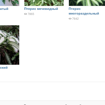
чатый
Птерис мечевидный
Птерис
многораздельный
7865
7642
тский