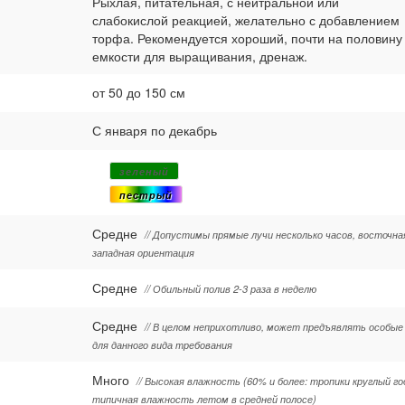
Рыхлая, питательная, с нейтральной или
слабокислой реакцией, желательно с добавлением
торфа. Рекомендуется хороший, почти на половину
емкости для выращивания, дренаж.
от 50 до 150 см
С января по декабрь
зеленый
пестрый
Средне
// Допустимы прямые лучи несколько часов, восточна
западная ориентация
Средне
// Обильный полив 2-3 раза в неделю
Средне
// В целом неприхотливо, может предъявлять особые
для данного вида требования
Много
// Высокая влажность (60% и более: тропики круглый го
типичная влажность летом в средней полосе)