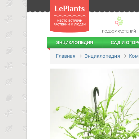
ПОДБОР РАСТЕНИЙ
ЭНЦИКЛОПЕДИЯ
САД И ОГОР
Лекарственные растения
Посадка деревьев и кустарников
Посадка ягодных культур
Сбор и хранение урожая
Главная
Энциклопедия
Ком