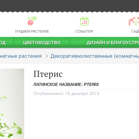
УГАДАЕМ РАСТЕНИЕ
СОБЫТИЯ
САД
ОД
ЦВЕТОВОДСТВО
ДИЗАЙН И БЛАГОУСТР
профессиональное растениеводство
натные растения
Декоративнолиственные (комнатны
Птерис
ЛАТИНСКОЕ НАЗВАНИЕ: PTERIS
Опубликовано:
16 декабря 2013