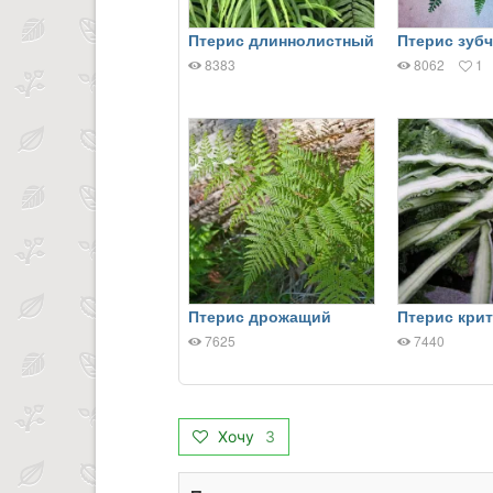
Птерис длиннолистный
Птерис зуб
8383
8062
1
Птерис дрожащий
Птерис кри
7625
7440
Хочу
3