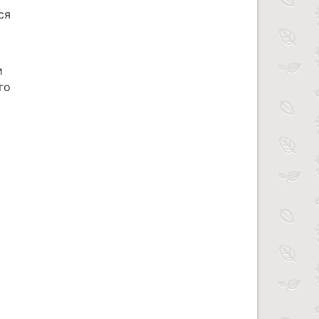
ся
и
го