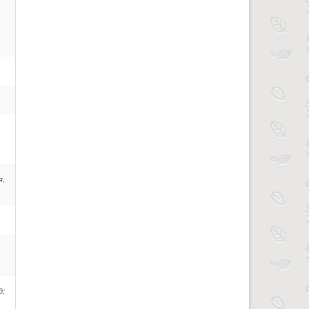
я,
д;