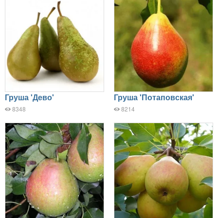
Груша 'Дево'
Груша 'Потаповская'
8348
8214