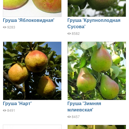
Груша 'Яблоковидная'
Груша 'Крупноплодная
Сусова'
9283
8582
Груша 'Нарт'
Груша 'Зимняя
млиевская'
8491
8457