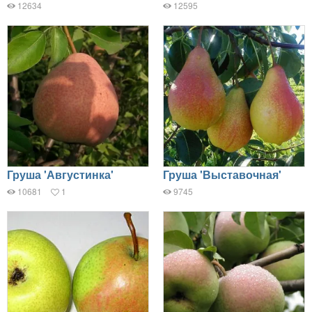
12634
12595
Груша 'Августинка'
Груша 'Выставочная'
10681
1
9745