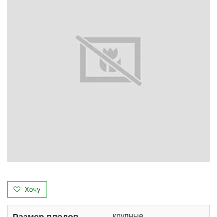
Хочу
крупные
Размер плодов