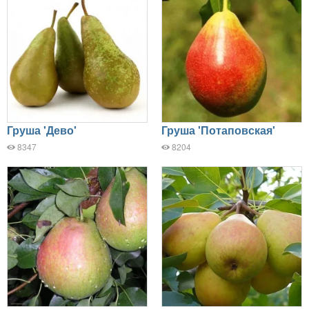
Груша 'Дево'
Груша 'Потаповская'
8347
8204