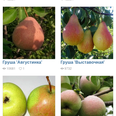
Груша 'Августинка'
Груша 'Выставочная'
10681
1
9732