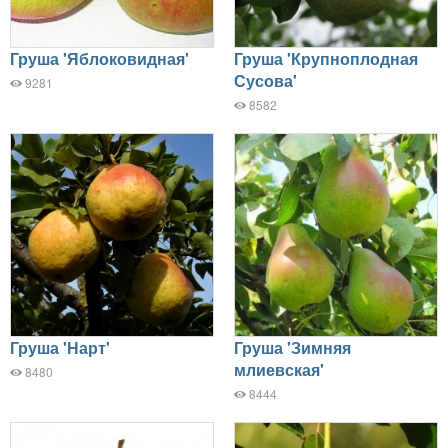
Груша 'Яблоковидная'
Груша 'Крупноплодная
Сусова'
9281
8582
Груша 'Нарт'
Груша 'Зимняя
млиевская'
8480
8444