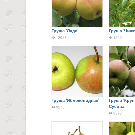
Груша 'Лада'
Груша 'Чижо
12627
12554
Груша 'Яблоковидная'
Груша 'Кру
Сусова'
9275
8578