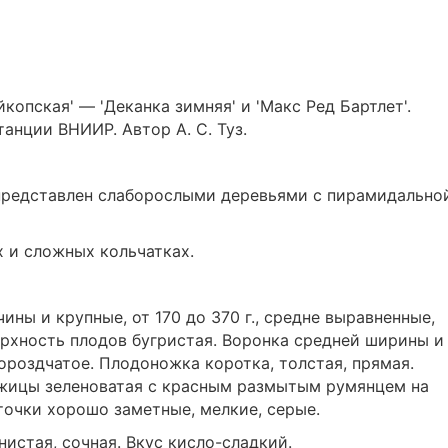
копская' — 'Деканка зимняя' и 'Макс Ред Бартлет'.
анции ВНИИР. Автор А. С. Туз.
 представлен слаборослыми деревьями с пирамидально
 и сложных кольчатках.
ны и крупные, от 170 до 370 г., средне выравненные,
рхность плодов бугристая. Воронка средней ширины и
бороздчатое. Плодоножка коротка, толстая, прямая.
ожицы зеленоватая с красным размытым румянцем на
очки хорошо заметные, мелкие, серые.
нистая, сочная. Вкус кисло-сладкий.