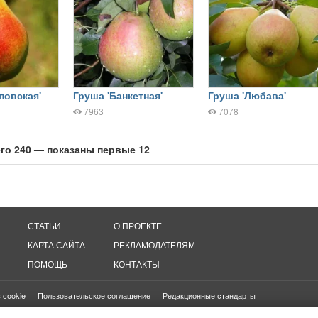
повская'
Груша 'Банкетная'
Груша 'Любава'
7963
7078
го 240 — показаны первые 12
СТАТЬИ
О ПРОЕКТЕ
КАРТА САЙТА
РЕКЛАМОДАТЕЛЯМ
ПОМОЩЬ
КОНТАКТЫ
 cookie
Пользовательское соглашение
Редакционные стандарты
онетизация сайтов
16+