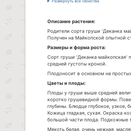
Развернуть все свойства
Описание растения:
Родители сорта груши 'Деканка май
Получен на Майкопской опытной ст
Размеры и форма роста:
Сорт груши 'Деканка майкопская'
средней густоты кроной.
Плодоносит в основном на простых
Цветы и плоды:
Плоды у груши выше средней величи
коротко грушевидной формы. Пове
глубины. Блюдце глубокое, узкое, 
Кожица гладкая, сухая. Окраска к
большой части плода. Подкожные т
Мякоть белая, очень нежная, масля