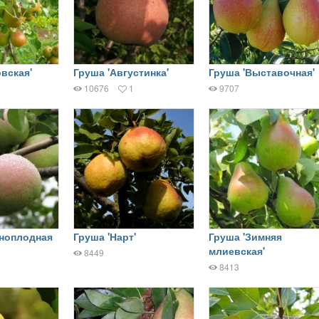
вская'
Груша 'Августинка'
Груша 'Выставочная'
10676
1
9707
пноплодная
Груша 'Нарт'
Груша 'Зимняя
млиевская'
8449
8413