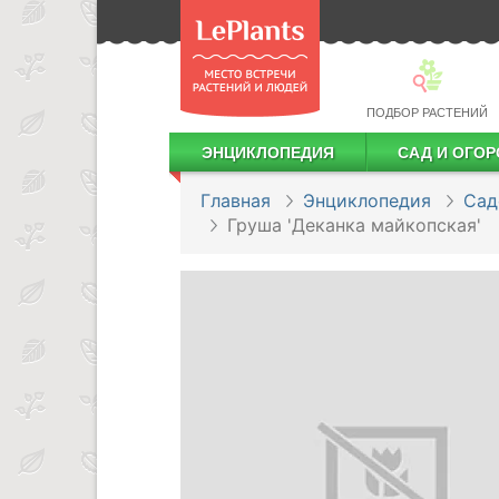
ПОДБОР РАСТЕНИЙ
ЭНЦИКЛОПЕДИЯ
САД И ОГОР
Лекарственные растения
Посадка деревьев и кустарников
Посадка ягодных культур
Сбор и хранение урожая
Главная
Энциклопедия
Сад
Груша 'Деканка майкопская'