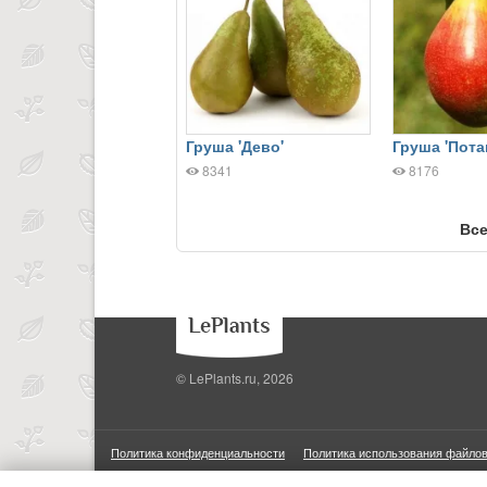
Груша 'Дево'
Груша 'Пота
8341
8176
Все
© LePlants.ru, 2026
Политика конфиденциальности
Политика использования файлов
ООО «Трафик»
ИНН 7813175200
ОГРН 1027806866724
М