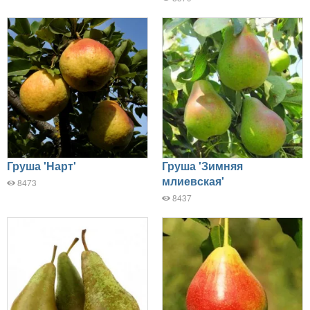
Груша 'Нарт'
Груша 'Зимняя
млиевская'
8473
8437