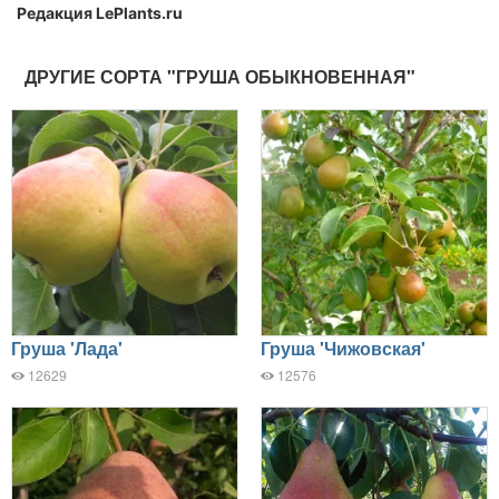
Редакция LePlants.ru
ДРУГИЕ СОРТА "ГРУША ОБЫКНОВЕННАЯ"
Груша 'Лада'
Груша 'Чижовская'
12629
12576