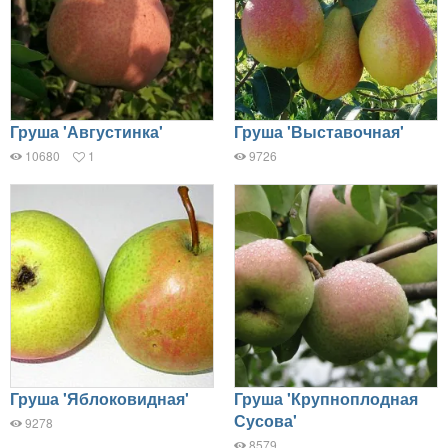
Груша 'Августинка'
Груша 'Выставочная'
10680
1
9726
Груша 'Яблоковидная'
Груша 'Крупноплодная
Сусова'
9278
8579