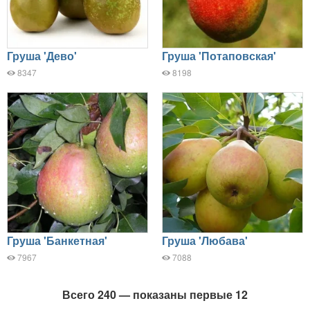
Груша 'Дево'
Груша 'Потаповская'
8347
8198
Груша 'Банкетная'
Груша 'Любава'
7967
7088
Всего 240 — показаны первые 12