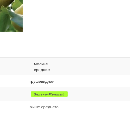
мелкие
средние
грушевидная
Зелено-Желтый
выше среднего