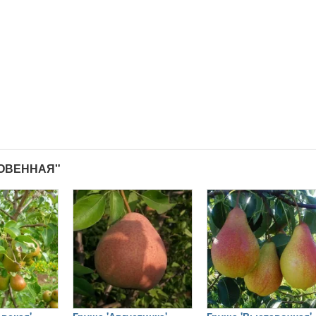
НОВЕННАЯ"
вская'
Груша 'Августинка'
Груша 'Выставочная'