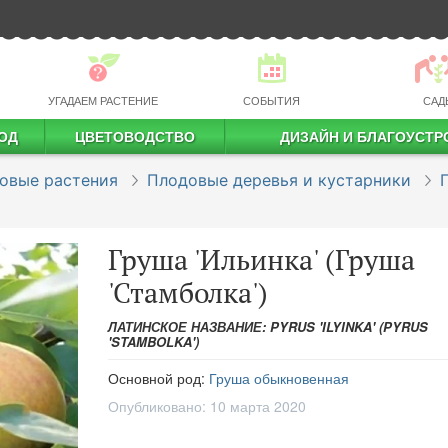
УГАДАЕМ РАСТЕНИЕ
СОБЫТИЯ
САД
ОД
ЦВЕТОВОДСТВО
ДИЗАЙН И БЛАГОУСТР
профессиональное растениеводство
овые растения
Плодовые деревья и кустарники
Груша 'Ильинка' (Груша
'Стамболка')
ЛАТИНСКОЕ НАЗВАНИЕ: PYRUS 'ILYINKA' (PYRUS
'STAMBOLKA')
Основной род:
Груша обыкновенная
Опубликовано:
10 марта 2020