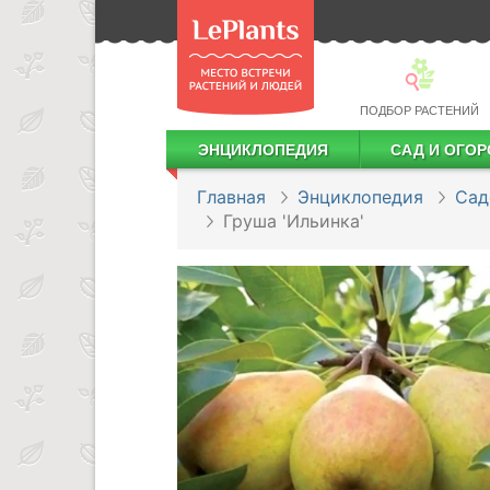
ПОДБОР РАСТЕНИЙ
ЭНЦИКЛОПЕДИЯ
САД И ОГОР
Лекарственные растения
Посадка деревьев и кустарников
Посадка ягодных культур
Сбор и хранение урожая
Главная
Энциклопедия
Сад
Груша 'Ильинка'