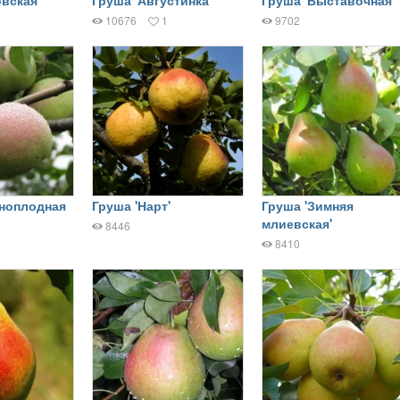
10676
1
9702
пноплодная
Груша 'Нарт'
Груша 'Зимняя
млиевская'
8446
8410