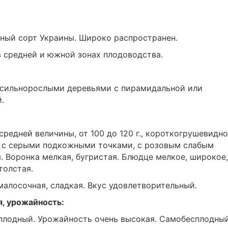
тный сорт Украины. Широко распространен.
 средней и южной зонах плодоводства.
н сильнорослыми деревьями с пирамидальной или
.
средней величины, от 100 до 120 г., короткогрушевидн
 с серыми подкожными точками, с розовым слабым
я. Воронка мелкая, бугристая. Блюдце мелкое, широкое,
толстая.
малосочная, сладкая. Вкус удовлетворительный.
я, урожайность:
оплодный. Урожайность очень высокая. Самобесплодный