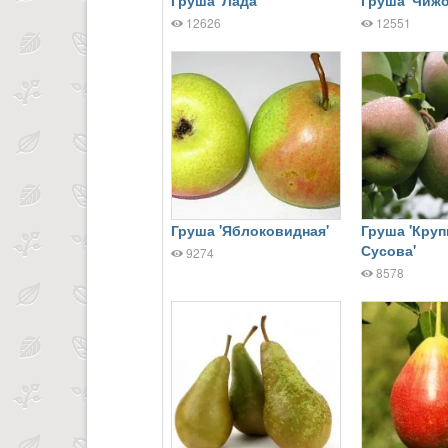
12626
12551
Груша 'Яблоковидная'
Груша 'Кру
Сусова'
9274
8578