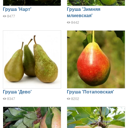
Груша 'Нарт'
Груша 'Зимняя
млиевская'
8477
8442
Груша 'Дево'
Груша 'Потаповская'
8347
8202