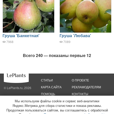
Груша 'Банкетная'
Груша 'Любава'
7968
7089
Всего 240 — показаны первые 12
СТАТЬИ
О ПРОЕКТЕ
КАРТА САЙТА
РЕКЛАМОДАТЕЛЯМ
© LePlants.ru, 2026
ПОМОЩЬ
КОНТАКТЫ
Мы используем файлы cookie и сервис веб-аналитики
Политика конфиденциальности
Яндекс.Метрика для сбора статистики и показа рекламы.
Политика использования файлов cookie
Пользовательское соглашение
Редакционные стандарты
Продолжая пользоваться сайтом, вы соглашаетесь с обработкой