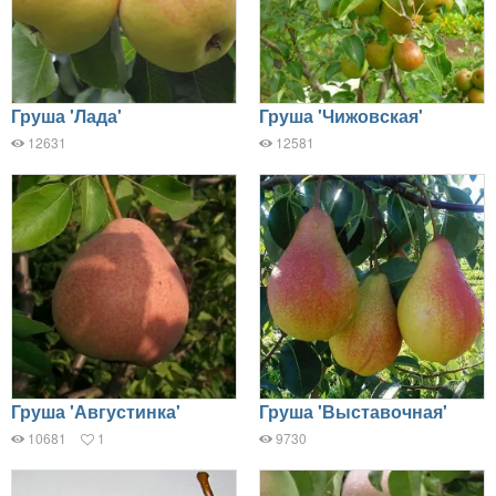
Груша 'Лада'
Груша 'Чижовская'
12631
12581
Груша 'Августинка'
Груша 'Выставочная'
10681
1
9730