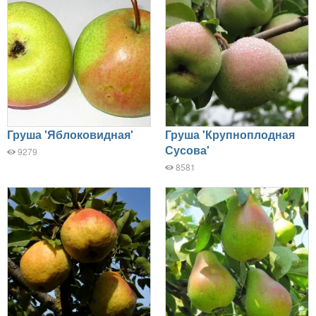
Груша 'Яблоковидная'
Груша 'Крупноплодная
Сусова'
9279
8581