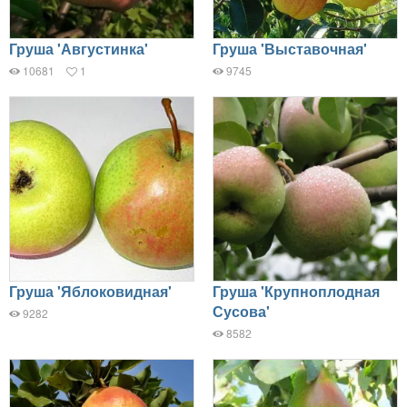
Груша 'Августинка'
Груша 'Выставочная'
10681
1
9745
Груша 'Яблоковидная'
Груша 'Крупноплодная
Сусова'
9282
8582