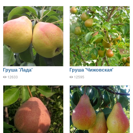
Груша 'Лада'
Груша 'Чижовская'
12633
12595