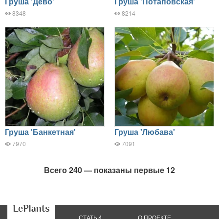
Груша 'Дево'
Груша 'Потаповская'
8348
8214
Груша 'Банкетная'
Груша 'Любава'
7970
7091
Всего 240 — показаны первые 12
СТАТЬИ
О ПРОЕКТЕ