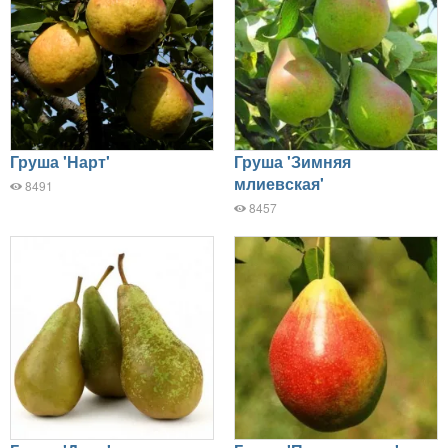
Груша 'Нарт'
Груша 'Зимняя
млиевская'
8491
8457