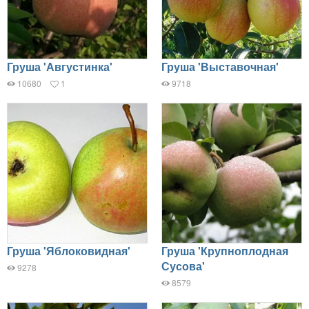
Груша 'Августинка'
Груша 'Выставочная'
10680
1
9718
Груша 'Яблоковидная'
Груша 'Крупноплодная
Сусова'
9278
8579