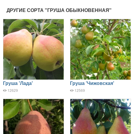
ДРУГИЕ СОРТА "ГРУША ОБЫКНОВЕННАЯ"
Груша 'Лада'
Груша 'Чижовская'
12629
12569