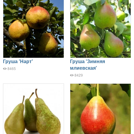
Груша 'Нарт'
Груша 'Зимняя
млиевская'
8465
8429