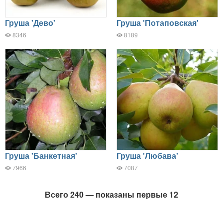
Груша 'Дево'
Груша 'Потаповская'
8346
8189
Груша 'Банкетная'
Груша 'Любава'
7966
7087
Всего 240 — показаны первые 12