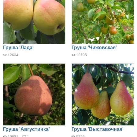
Груша 'Лада'
Груша 'Чижовская'
12634
12595
Груша 'Августинка'
Груша 'Выставочная'
10681
1
9745