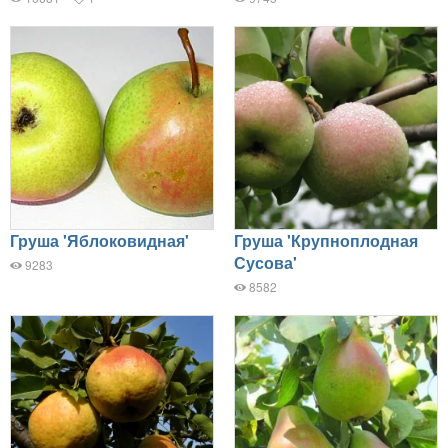
Груша 'Яблоковидная'
Груша 'Крупноплодная
Сусова'
9283
8582