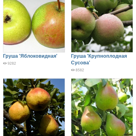
Груша 'Яблоковидная'
Груша 'Крупноплодная
Сусова'
9282
8582