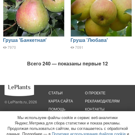
Груша 'Банкетная'
Груша 'Любава'
7970
7091
Всего 240 — показаны первые 12
СТАТЬИ
О ПРОЕКТЕ
КАРТА САЙТА
РЕКЛАМОДАТЕЛЯМ
© LePlants.ru, 2026
ПОМОЩЬ
КОНТАКТЫ
Мы используем файлы cookie и сервис веб-аналитики
Яндекс.Метрика для сбора статистики и показа рекламы.
Политика конфиденциальности
Политика использования файлов cookie
Пользовательское соглашение
Редакционные стандарты
Продолжая пользоваться сайтом, вы соглашаетесь с обработкой
данных. Подробнее — в
Политике использования файлов cookie
и
ООО «Трафик»
ИНН 7813175200
ОГРН 1027806866724
Монетизация