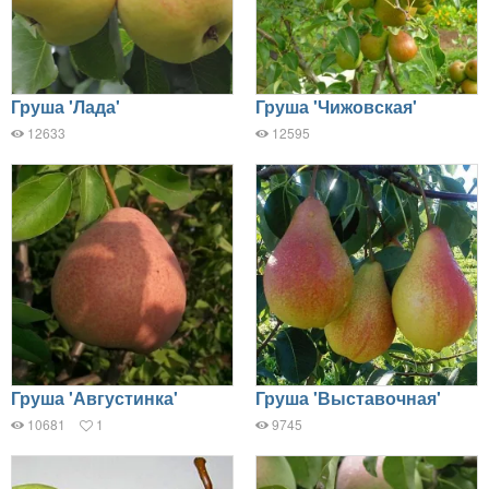
Груша 'Лада'
Груша 'Чижовская'
12633
12595
Груша 'Августинка'
Груша 'Выставочная'
10681
1
9745