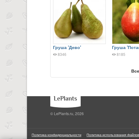
Груша 'Дево'
Груша 'Пота
8346
8185
Все
© LePlants.ru, 2026
Политика конфиденциальности
Политика использования файлов