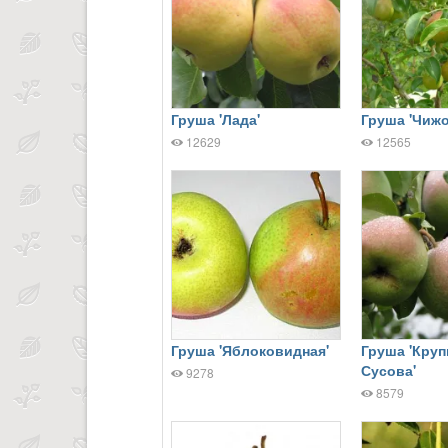
Груша 'Лада'
Груша 'Чижо
12629
12565
Груша 'Яблоковидная'
Груша 'Кру
Сусова'
9278
8579