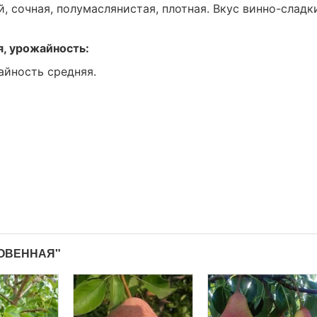
й, сочная, полумаслянистая, плотная. Вкус винно-сладк
я, урожайность:
айность средняя.
НОВЕННАЯ"