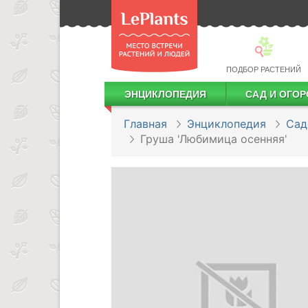
ПОДБОР РАСТЕНИЙ
ЭНЦИКЛОПЕДИЯ
САД И ОГОР
Лекарственные растения
Посадка деревьев и кустарников
Посадка ягодных культур
Сбор и хранение урожая
Главная
Энциклопедия
Сад
Груша 'Любимица осенняя'