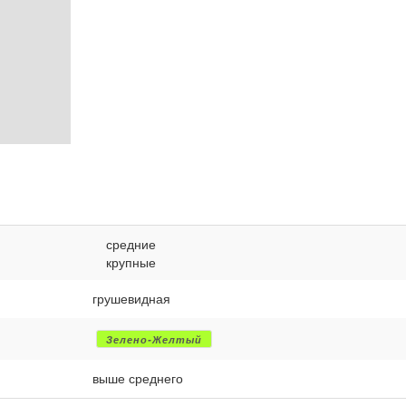
средние
крупные
грушевидная
Зелено-Желтый
выше среднего