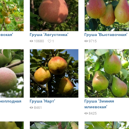
вская'
Груша 'Августинка'
Груша 'Выставочная'
10680
1
9715
пноплодная
Груша 'Нарт'
Груша 'Зимняя
млиевская'
8461
8425