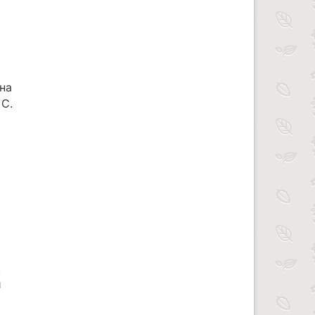
на
 С.
.
й