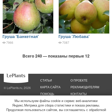
Груша 'Банкетная'
Груша 'Любава'
7966
7087
Всего 240 — показаны первые 12
СТАТЬИ
О ПРОЕКТЕ
КАРТА САЙТА
РЕКЛАМОДАТЕЛЯМ
© LePlants.ru, 2026
ПОМОЩЬ
КОНТАКТЫ
Мы используем файлы cookie и сервис веб-аналитики
Яндекс.Метрика для сбора статистики и показа рекламы.
Политика конфиденциальности
Политика использования файлов cookie
Пользовательское соглашение
Редакционные стандарты
Продолжая пользоваться сайтом, вы соглашаетесь с обработкой