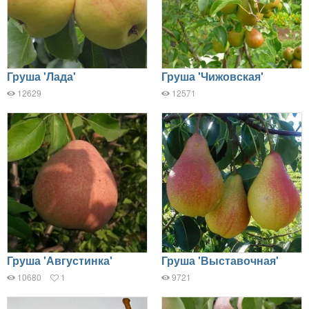
Груша 'Лада'
Груша 'Чижовская'
12629
12571
Груша 'Августинка'
Груша 'Выставочная'
10680
1
9721