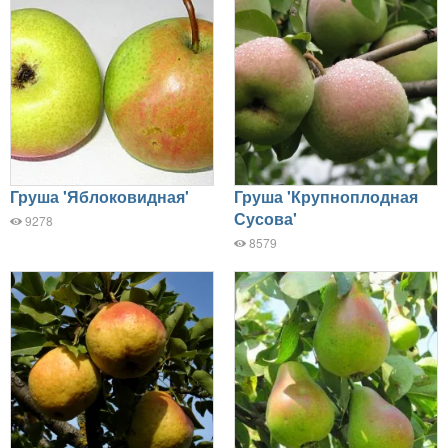
Груша 'Яблоковидная'
Груша 'Крупноплодная
Сусова'
9278
8579