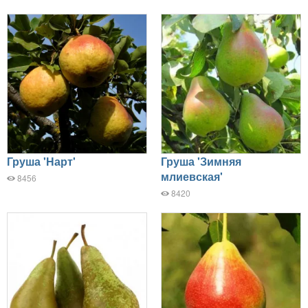
Груша 'Нарт'
Груша 'Зимняя
млиевская'
8456
8420