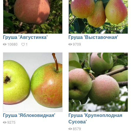
Груша 'Августинка'
Груша 'Выставочная'
10680
1
9709
Груша 'Яблоковидная'
Груша 'Крупноплодная
Сусова'
9275
8579