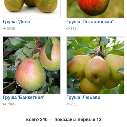
Груша 'Дево'
Груша 'Потаповская'
8346
8180
Груша 'Банкетная'
Груша 'Любава'
7965
7085
Всего 240 — показаны первые 12