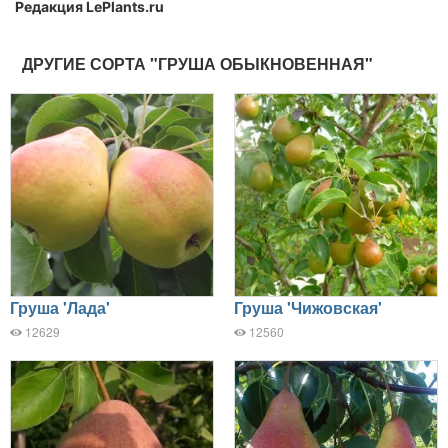
Редакция LePlants.ru
ДРУГИЕ СОРТА "ГРУША ОБЫКНОВЕННАЯ"
Груша 'Лада'
Груша 'Чижовская'
12629
12560