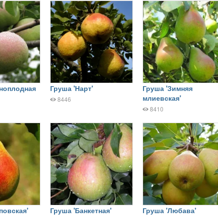
пноплодная
Груша 'Нарт'
Груша 'Зимняя
млиевская'
8446
8410
повская'
Груша 'Банкетная'
Груша 'Любава'