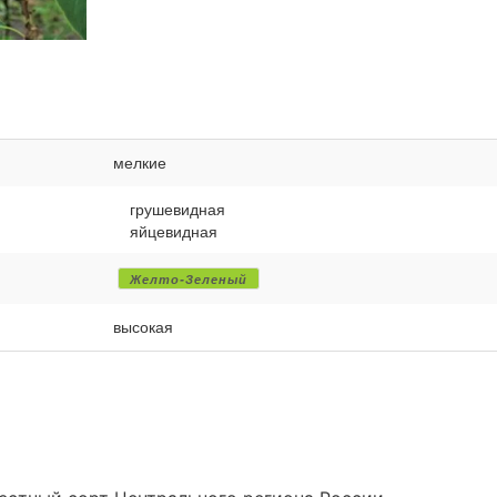
мелкие
грушевидная
яйцевидная
Желто-Зеленый
высокая