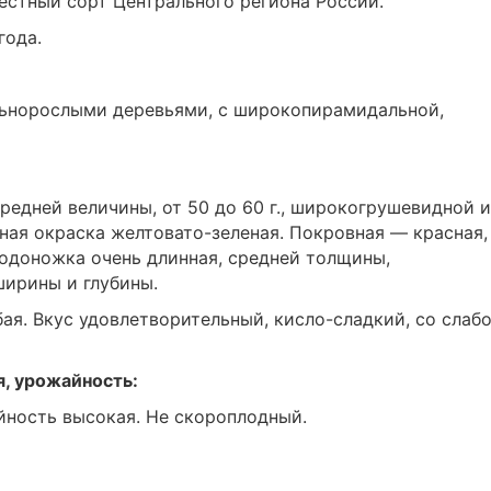
естный сорт Центрального региона России.
года.
ильнорослыми деревьями, с широкопирамидальной,
редней величины, от 50 до 60 г., широкогрушевидной 
ная окраска желтовато-зеленая. Покровная — красная,
Плодоножка очень длинная, средней толщины,
ширины и глубины.
убая. Вкус удовлетворительный, кисло-сладкий, со слаб
я, урожайность:
йность высокая. Не скороплодный.