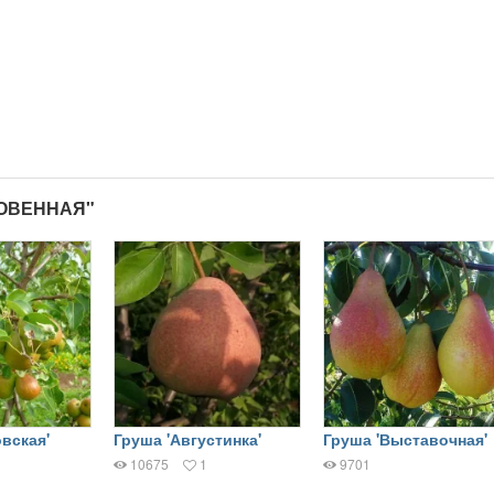
НОВЕННАЯ"
вская'
Груша 'Августинка'
Груша 'Выставочная'
10675
1
9701