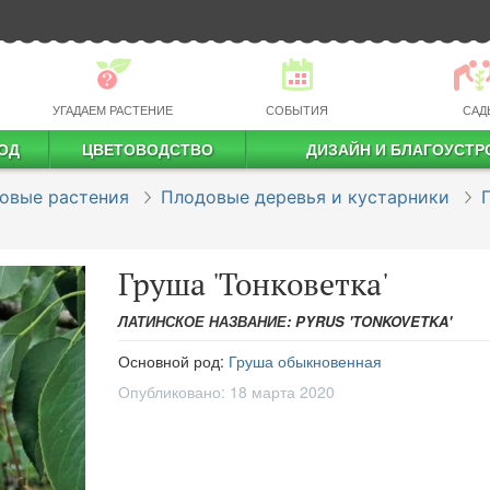
УГАДАЕМ РАСТЕНИЕ
СОБЫТИЯ
САД
ОД
ЦВЕТОВОДСТВО
ДИЗАЙН И БЛАГОУСТР
профессиональное растениеводство
овые растения
Плодовые деревья и кустарники
Груша 'Тонковетка'
ЛАТИНСКОЕ НАЗВАНИЕ: PYRUS 'TONKOVETKA'
Основной род:
Груша обыкновенная
Опубликовано:
18 марта 2020