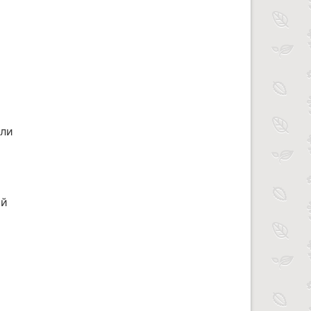
или
ой