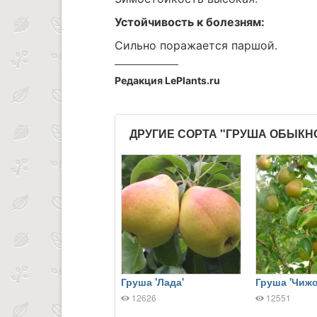
Устойчивость к болезням:
Сильно поражается паршой.
Редакция LePlants.ru
ДРУГИЕ СОРТА "ГРУША ОБЫК
Груша 'Лада'
Груша 'Чижо
12626
12551