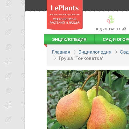
ПОДБОР РАСТЕНИЙ
ЭНЦИКЛОПЕДИЯ
САД И ОГОР
Лекарственные растения
Посадка деревьев и кустарников
Посадка ягодных культур
Сбор и хранение урожая
Главная
Энциклопедия
Сад
Груша 'Тонковетка'