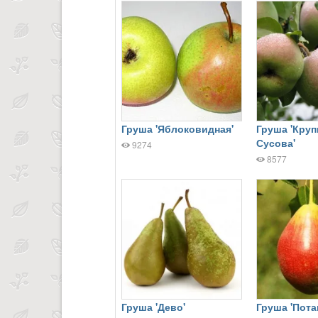
Груша 'Яблоковидная'
Груша 'Кру
Сусова'
9274
8577
Груша 'Дево'
Груша 'Пота