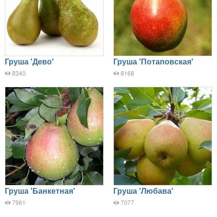
Груша 'Дево'
Груша 'Потаповская'
8340
8168
Груша 'Банкетная'
Груша 'Любава'
7961
7077