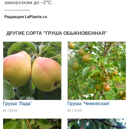
заморозкам до –2°C.
Редакция LePlants.ru
ДРУГИЕ СОРТА "ГРУША ОБЫКНОВЕННАЯ"
Груша 'Лада'
Груша 'Чижовская'
12626
12548