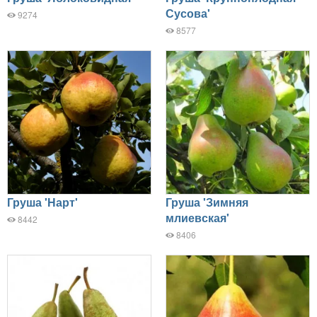
Сусова'
9274
8577
Груша 'Нарт'
Груша 'Зимняя
млиевская'
8442
8406