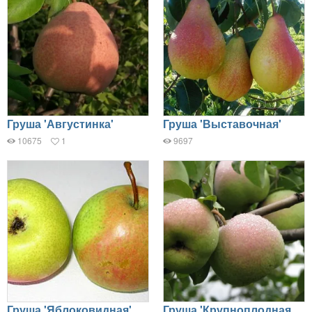
Груша 'Августинка'
Груша 'Выставочная'
10675
1
9697
Груша 'Яблоковидная'
Груша 'Крупноплодная