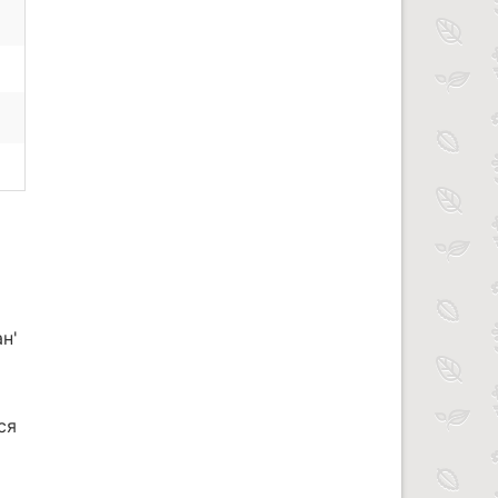
н'
ся