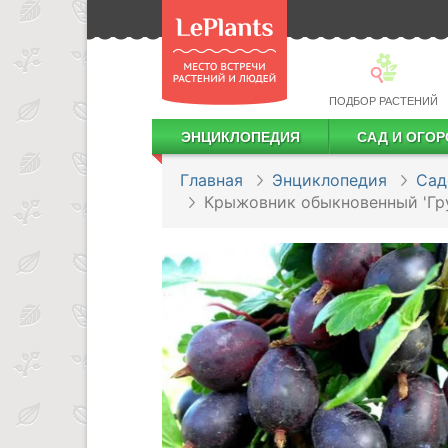
ПОДБОР РАСТЕНИЙ
ЭНЦИКЛОПЕДИЯ
САД И ОГОР
Лекарственные растения
Посадка деревьев и кустарников
Посадка ягодных культур
Сбор и хранение урожая
Главная
Энциклопедия
Сад
Крыжовник обыкновенный 'Гр