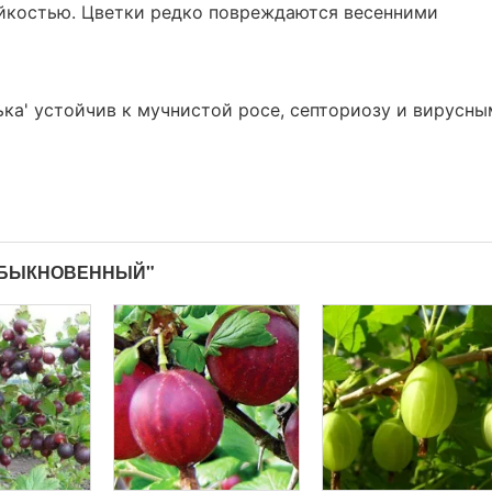
йкостью. Цветки редко повреждаются весенними
ка' устойчив к мучнистой росе, септориозу и вирусны
ОБЫКНОВЕННЫЙ"