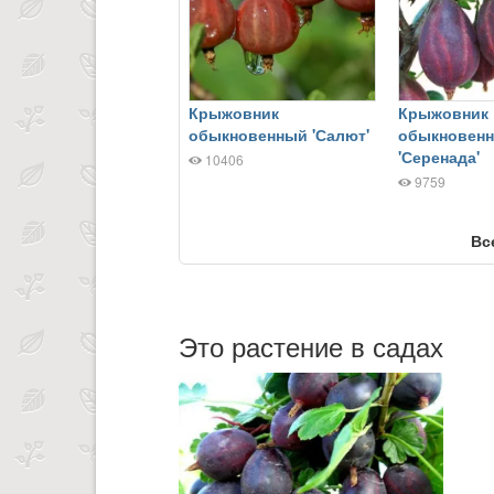
Крыжовник
Крыжовник
обыкновенный 'Салют'
обыкновен
'Серенада'
10406
9759
Вс
Это растение в садах