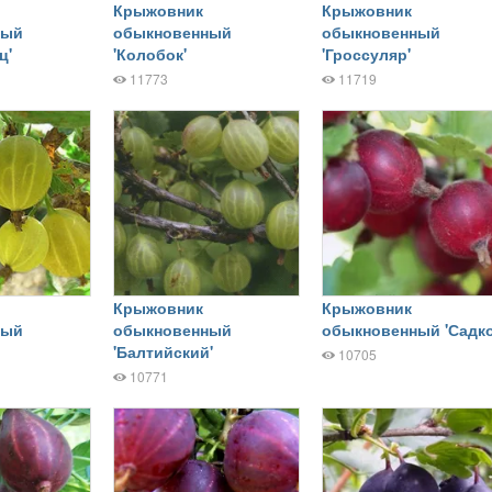
Крыжовник
Крыжовник
ный
обыкновенный
обыкновенный
ц'
'Колобок'
'Гроссуляр'
11773
11719
Крыжовник
Крыжовник
ный
обыкновенный
обыкновенный 'Садко
'Балтийский'
10705
10771