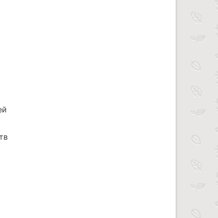
ей
тв