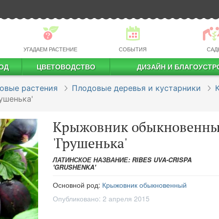
УГАДАЕМ РАСТЕНИЕ
СОБЫТИЯ
САД
ОД
ЦВЕТОВОДСТВО
ДИЗАЙН И БЛАГОУСТР
профессиональное растениеводство
овые растения
Плодовые деревья и кустарники
ушенька'
Крыжовник обыкновенн
'Грушенька'
ЛАТИНСКОЕ НАЗВАНИЕ: RIBES UVA-CRISPA
'GRUSHENKA'
Основной род:
Крыжовник обыкновенный
Опубликовано:
2 апреля 2015