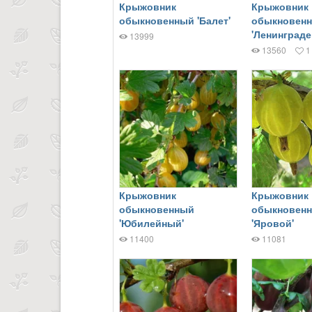
Крыжовник
Крыжовник
обыкновенный 'Балет'
обыкновен
'Ленинграде
13999
13560
1
Крыжовник
Крыжовник
обыкновенный
обыкновен
'Юбилейный'
'Яровой'
11400
11081