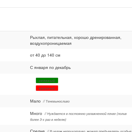
Рыхлая, питательная, хорошо дренированная,
воздухопроницаемая
от 40 до 140 см
С января по декабрь
зеленый
красный
Мало
// Теневыносливо
Много
// Нуждается в постоянно увлажненной почве (полив
более 3-х раз в неделю)
Средне
// В целом неприхотливо, может предъявлять особые