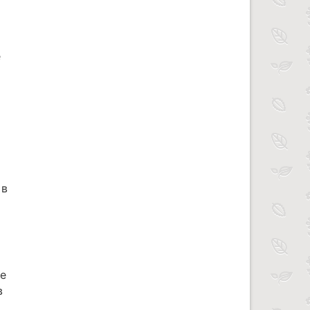
е
 в
е
в