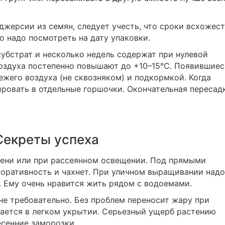
жерсии из семян, следует учесть, что сроки всхожес
о надо посмотреть на дату упаковки.
убстрат и несколько недель содержат при нулевой
воздуха постепенно повышают до +10–15°C. Появившиес
жего воздуха (не сквозняком) и подкормкой. Когда
ровать в отдельные горшочки. Окончательная пересад
Секреты успеха
тени или при рассеянном освещении. Под прямыми
коративность и чахнет. При уличном выращивании надо
. Ему очень нравится жить рядом с водоемами.
не требовательно. Без проблем переносит жару при
дается в легком укрытии. Серьезный ущерб растению
есенние заморозки.