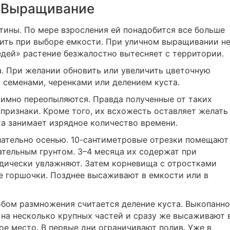
Выращивание
тины. По мере взросления ей понадобится все больше
нить при выборе емкости. При уличном выращивании н
едей» растение безжалостно вытесняет с территории.
 При желании обновить или увеличить цветочную
семенами, черенками или делением куста.
имно переопыляются. Правда полученные от таких
признаки. Кроме того, их всхожесть оставляет желать
та занимает изрядное количество времени.
ательно осенью. 10-сантиметровые отрезки помещают
ательным грунтом. 3–4 месяца их содержат при
одически увлажняют. Затем корневища с отростками
е горшочки. Позднее высаживают в емкости или в
ом размножения считается деление куста. Выкопанно
 на несколько крупных частей и сразу же высаживают 
ое место. В первые дни ограничивают полив. Уже в