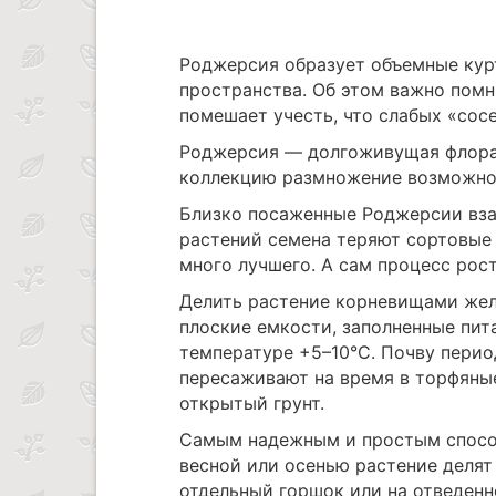
Роджерсия образует объемные кур
пространства. Об этом важно пом
помешает учесть, что слабых «сос
Роджерсия ― долгоживущая флора.
коллекцию размножение возможно 
Близко посаженные Роджерсии вза
растений семена теряют сортовые 
много лучшего. А сам процесс рос
Делить растение корневищами жел
плоские емкости, заполненные пит
температуре +5–10°C. Почву пери
пересаживают на время в торфяны
открытый грунт.
Самым надежным и простым способ
весной или осенью растение делят
отдельный горшок или на отведенн