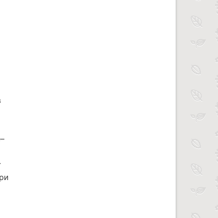
в
е–
т
.
при