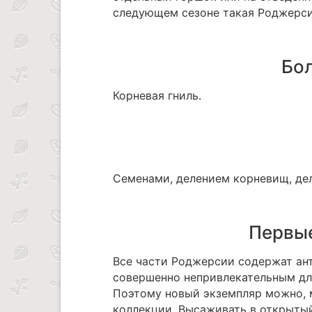
следующем сезоне такая Роджерси
Бол
Корневая гниль.
Семенами, делением корневищ, дел
Первые
Все части Роджерсии содержат ант
совершенно непривлекательным для
Поэтому новый экземпляр можно, м
коллекции. Высаживать в открытый