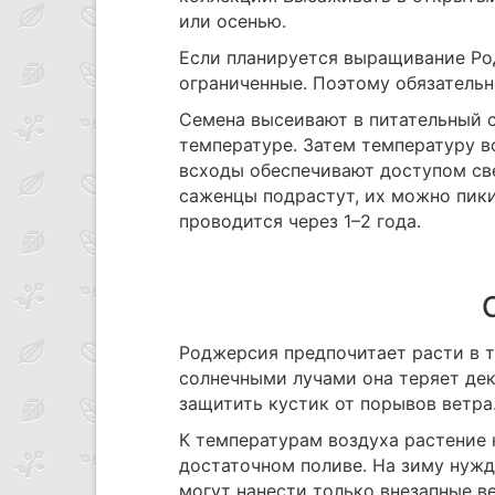
или осенью.
Если планируется выращивание Род
ограниченные. Поэтому обязательн
Семена высеивают в питательный с
температуре. Затем температуру 
всходы обеспечивают доступом све
саженцы подрастут, их можно пики
проводится через 1–2 года.
Роджерсия предпочитает расти в 
солнечными лучами она теряет де
защитить кустик от порывов ветра
К температурам воздуха растение 
достаточном поливе. На зиму нуж
могут нанести только внезапные в