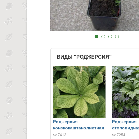
ВИДЫ "РОДЖЕРСИЯ"
Роджерсия
Роджерсия
конскокаштанолистная
стоповидна
7413
7254