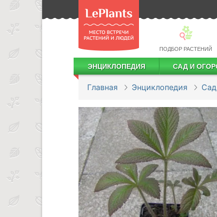
ПОДБОР РАСТЕНИЙ
ЭНЦИКЛОПЕДИЯ
САД И ОГОР
Лекарственные растения
Посадка деревьев и кустарников
Посадка ягодных культур
Сбор и хранение урожая
Главная
Энциклопедия
Сад