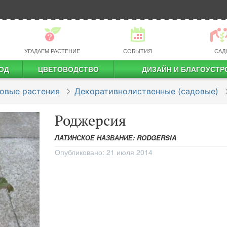
УГАДАЕМ РАСТЕНИЕ
СОБЫТИЯ
САД
ОД
ЦВЕТОВОДСТВО
ДИЗАЙН И БЛАГОУСТР
профессиональное растениеводство
овые растения
Декоративнолиственные (садовые)
Роджерсия
ЛАТИНСКОЕ НАЗВАНИЕ: RODGERSIA
Опубликовано:
21 июля 2014