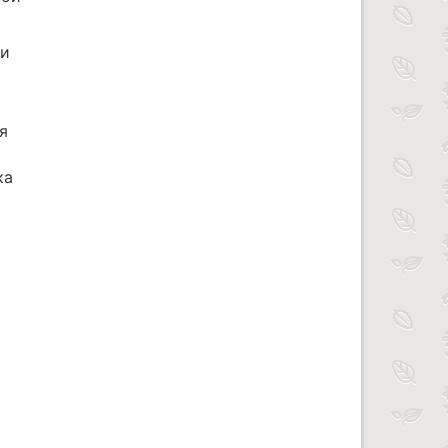
ти
я
ка