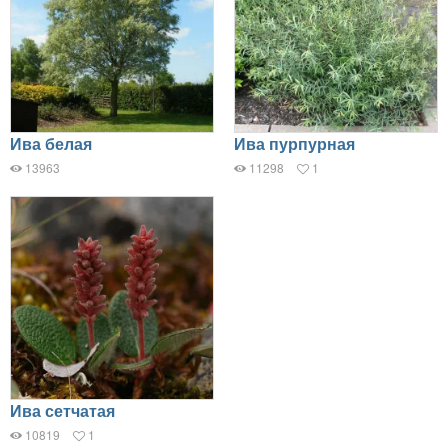
Ива белая
Ива пурпурная
13963
11298
1
Ива сетчатая
10819
1