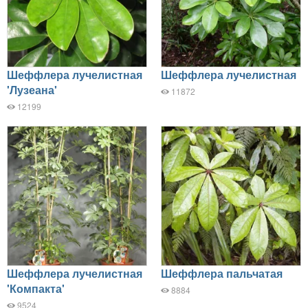
Шеффлера лучелистная
Шеффлера лучелистная
'Лузеана'
11872
12199
Шеффлера лучелистная
Шеффлера пальчатая
'Компакта'
8884
9524