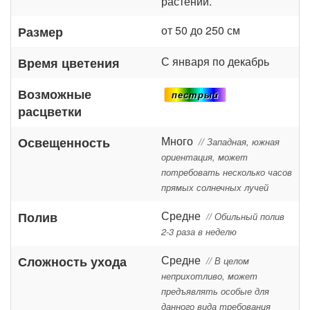
растений.
от 50 до 250 см
Размер
С января по декабрь
Время цветения
Возможные
пестрый
расцветки
Много
Освещенность
// Западная, южная
ориентация, может
потребовать несколько часов
прямых солнечных лучей
Средне
Полив
// Обильный полив
2-3 раза в неделю
Средне
Сложность ухода
// В целом
неприхотливо, может
предъявлять особые для
данного вида требования