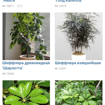
'Амате'
'Голд Капелла'
18871
2
14572
Шеффлера древовидная
Шеффлера изящнейшая
'Шарлотта'
13291
13696