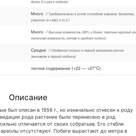
более 3-х раз в неделю)
Много
// Требовательно в уходе (холодная зимовка, досветка,
укрытие (в саду) и т.д.)
Много
// Высокая влажность (60% и более: тропики круглый го
типичная влажность летом в средней полосе)
Средне
// Удобрение только в период активного роста
(минимум в период отдыха)
теплое содержание (+22 — +27°C)
Описание
 был описан в 1956 г., но изначально отнесен к роду
квидации рода растение было перенесено в род
сильно отличается от своих собратьев. Его стебли
 ареолы отсутствуют. Побеги вырастают до метра в