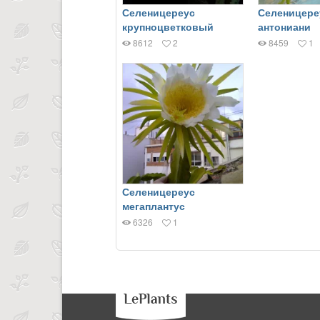
Селеницереус
Селеницере
крупноцветковый
антониани
8612
2
8459
1
Селеницереус
мегаплантус
6326
1