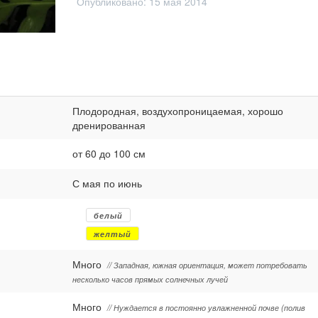
Опубликовано:
15 мая 2014
Плодородная, воздухопроницаемая, хорошо
дренированная
от 60 до 100 см
С мая по июнь
белый
желтый
Много
// Западная, южная ориентация, может потребовать
несколько часов прямых солнечных лучей
Много
// Нуждается в постоянно увлажненной почве (полив