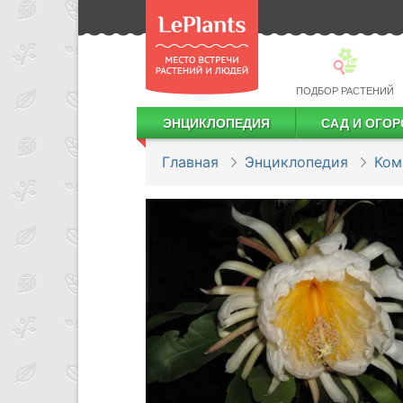
ПОДБОР РАСТЕНИЙ
ЭНЦИКЛОПЕДИЯ
САД И ОГОР
Лекарственные растения
Посадка деревьев и кустарников
Посадка ягодных культур
Сбор и хранение урожая
Главная
Энциклопедия
Ком