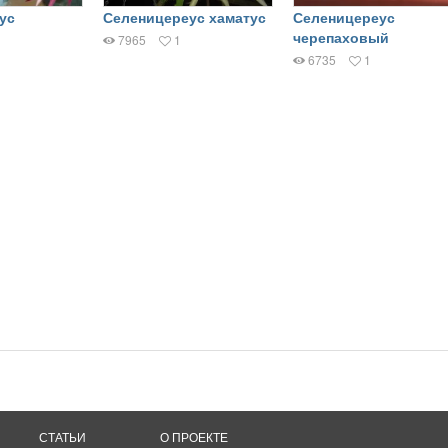
ус
Селеницереус хаматус
Селеницереус
черепаховый
7965
1
6735
1
СТАТЬИ
О ПРОЕКТЕ