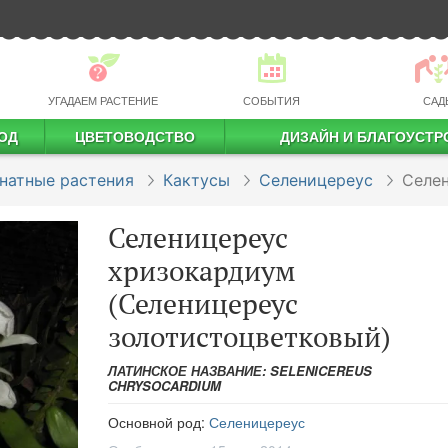
УГАДАЕМ РАСТЕНИЕ
СОБЫТИЯ
САД
ОД
ЦВЕТОВОДСТВО
ДИЗАЙН И БЛАГОУСТР
профессиональное растениеводство
натные растения
Кактусы
Селеницереус
Селе
Селеницереус
хризокардиум
(Селеницереус
золотистоцветковый)
ЛАТИНСКОЕ НАЗВАНИЕ: SELENICEREUS
CHRYSOCARDIUM
Основной род:
Селеницереус