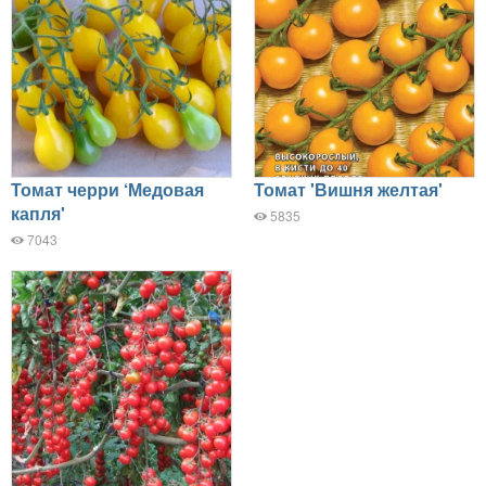
Томат черри ‘Медовая
Томат 'Вишня желтая'
капля'
5835
7043