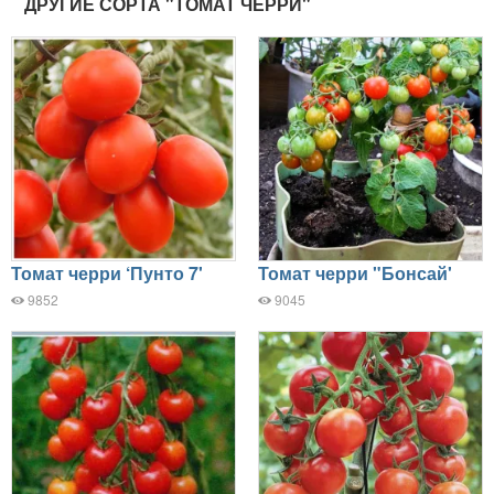
ДРУГИЕ СОРТА "ТОМАТ ЧЕРРИ"
Томат черри ‘Пунто 7'
Томат черри "Бонсай'
9852
9045