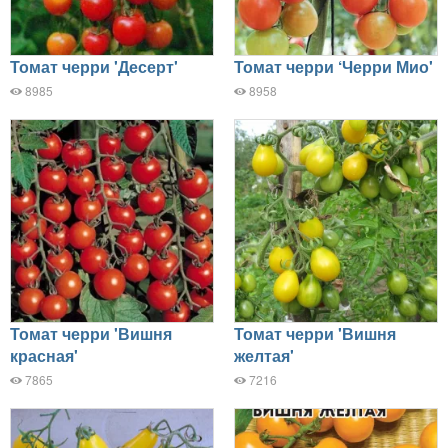
Томат черри 'Десерт'
Томат черри ‘Черри Мио'
8985
8958
Томат черри 'Вишня
Томат черри 'Вишня
красная'
желтая'
7865
7216