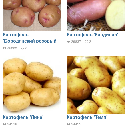
Картофель
Картофель 'Кардинал'
'Бородянский розовый'
29837
2
30865
2
Картофель 'Лина'
Картофель 'Темп'
24518
24455