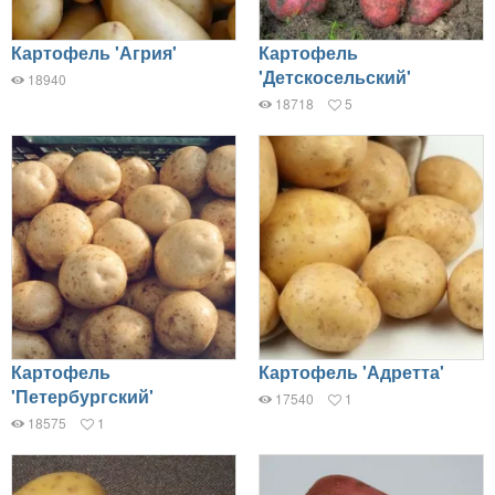
Картофель 'Агрия'
Картофель
'Детскосельский'
18940
18718
5
Картофель
Картофель 'Адретта'
'Петербургский'
17540
1
18575
1