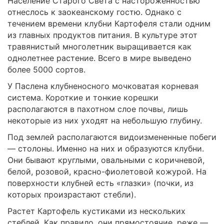
Население Старого Света с настороженностью
отнеслось к заокеанскому гостю. Однако с
течением времени клубни Картофеля стали одним
из главных продуктов питания. В культуре этот
травянистый многолетник выращивается как
однолетнее растение. Всего в мире выведено
более 5000 сортов.
У Паслена клубненосного мочковатая корневая
система. Короткие и тонкие корешки
располагаются в пахотном слое почвы, лишь
некоторые из них уходят на небольшую глубину.
Под землей располагаются видоизмененные побеги
— столоны. Именно на них и образуются клубни.
Они бывают круглыми, овальными с коричневой,
белой, розовой, красно-фиолетовой кожурой. На
поверхности клубней есть «глазки» (почки, из
которых произрастают стебли).
Растет Картофель кустиками из нескольких
стеблей. Как правило, они прямостоячие, реже —