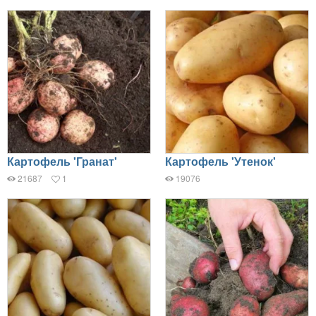
Картофель 'Гранат'
Картофель 'Утенок'
21687
1
19076