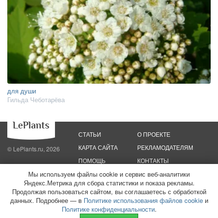
для души
Гильда Чеботарёва
СТАТЬИ
О ПРОЕКТЕ
КАРТА САЙТА
РЕКЛАМОДАТЕЛЯМ
© LePlants.ru, 2026
ПОМОЩЬ
КОНТАКТЫ
Мы используем файлы cookie и сервис веб-аналитики
Политика конфиденциальности
Политика использования файлов cookie
Яндекс.Метрика для сбора статистики и показа рекламы.
Пользовательское соглашение
Редакционные стандарты
Продолжая пользоваться сайтом, вы соглашаетесь с обработкой
данных. Подробнее — в
Политике использования файлов cookie
и
ООО «Трафик»
ИНН 7813175200
ОГРН 1027806866724
Монетизация
Политике конфиденциальности
.
сайтов
16+