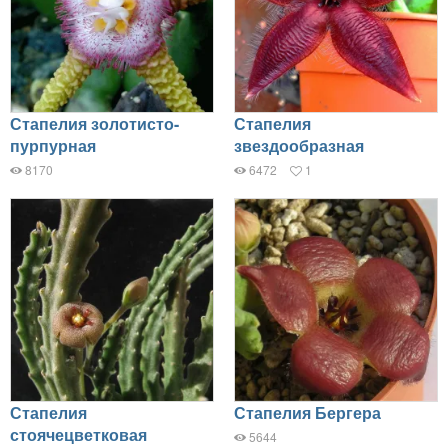
Стапелия золотисто-
Стапелия
пурпурная
звездообразная
8170
6472
1
Стапелия
Стапелия Бергера
стоячецветковая
5644