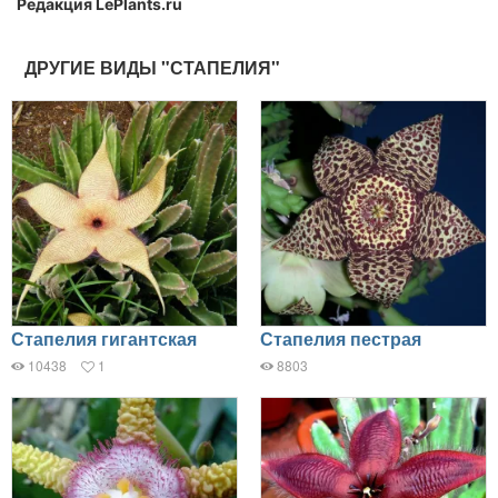
Редакция LePlants.ru
ДРУГИЕ ВИДЫ "СТАПЕЛИЯ"
Стапелия гигантская
Стапелия пестрая
10438
1
8803