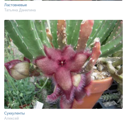
Ластовневые
Татьяна Данилина
Суккуленты
Алексей