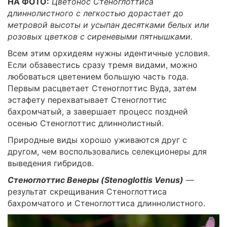
НА ФОТО:
Цветонос Стеноглоттиса
длиннолистного с легкостью дорастает до
метровой высоты и усыпан десятками белых или
розовых цветков с сиреневыми пятнышками.
Всем этим орхидеям нужны идентичные условия.
Если обзавестись сразу тремя видами, можно
любоваться цветением большую часть года.
Первым расцветает Стеноглоттис Вуда, затем
эстафету перехватывает Стеноглоттис
бахромчатый, а завершает процесс поздней
осенью Стеноглоттис длиннолистный.
Природные виды хорошо уживаются друг с
другом, чем воспользовались селекционеры для
выведения гибридов.
Стеноглоттис Венеры (Stenoglottis Venus)
—
результат скрещивания Стеноглоттиса
бахромчатого и Стеноглоттиса длиннолистного.