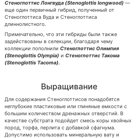
Стеноглоттис Лонгвуда (Stenoglottis
lo
ngwood
)
—
еще один первичный гибрид, полученный от
Стеноглоттиса Вуда и Стеноглоттиса
длиннолистного.
Примечательно, что эти гибриды были также
задействованы в селекции, благодаря чему
коллекции пополнили
Стеноглоттис Олимпия
(Stenoglottis Olympia)
и
Стеноглоттис Такома
(Stenoglottis
Tacoma)
.
Выращивание
Для содержания Стеноглоттисов понадобятся
неглубокие пластиковые или глиняные емкости с
большим количеством дренажных отверстий. В
качестве субстрата подойдет смесь коры хвойных
пород, торфа, перлита с добавкой сфагнума.
Допустимо использовать минеральную вату и