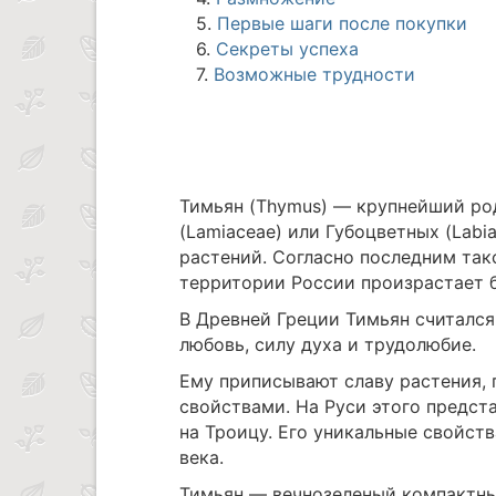
5.
Первые шаги после покупки
6.
Секреты успеха
7.
Возможные трудности
Тимьян (Thymus) — крупнейший ро
(Lamiaceae) или Губоцветных (Labi
растений. Согласно последним так
территории России произрастает б
В Древней Греции Тимьян считалс
любовь, силу духа и трудолюбие.
Ему приписывают славу растения,
свойствами. На Руси этого предс
на Троицу. Его уникальные свойст
века.
Тимьян — вечнозеленый компактный