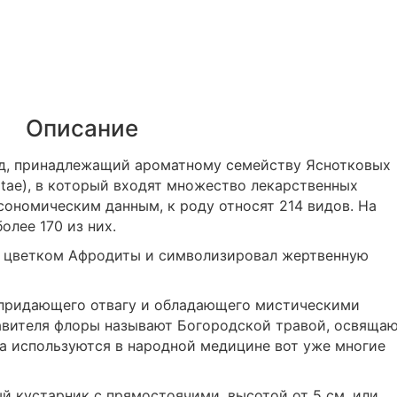
Описание
д, принадлежащий ароматному семейству Яснотковых
atae), в который входят множество лекарственных
сономическим данным, к роду относят 214 видов. На
олее 170 из них.
я цветком Афродиты и символизировал жертвенную
 придающего отвагу и обладающего мистическими
тавителя флоры называют Богородской травой, освяща
ва используются в народной медицине вот уже многие
 кустарник с прямостоячими, высотой от 5 см. или