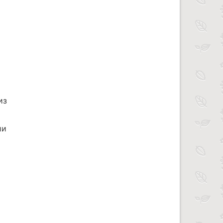
из
ии