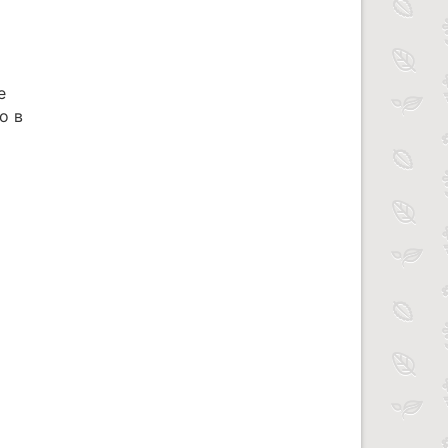
е
о в
и