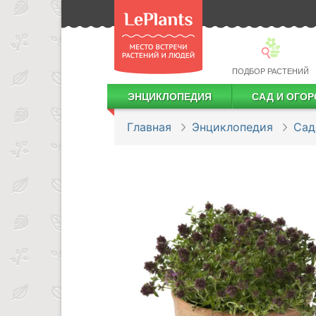
ПОДБОР РАСТЕНИЙ
ЭНЦИКЛОПЕДИЯ
САД И ОГОР
Лекарственные растения
Посадка деревьев и кустарников
Посадка ягодных культур
Сбор и хранение урожая
Главная
Энциклопедия
Сад