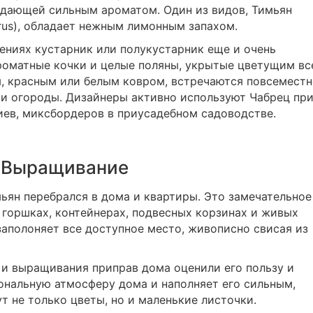
адающей сильным ароматом. Один из видов, Тимьян
rus), обладает нежным лимонным запахом.
ениях кустарник или полукустарник еще и очень
роматные кочки и целые поляны, укрытые цветущим вс
, красным или белым ковром, встречаются повсеместн
 и огороды. Дизайнеры активно используют Чабрец пр
иев, миксбордеров в приусадебном садоводстве.
Выращивание
ьян перебрался в дома и квартиры. Это замечательное
в горшках, контейнерах, подвесных корзинах и живых
заполоняет все доступное место, живописно свисая из
 и выращивания приправ дома оценили его пользу и
ональную атмосферу дома и наполняет его сильным,
т не только цветы, но и маленькие листочки.