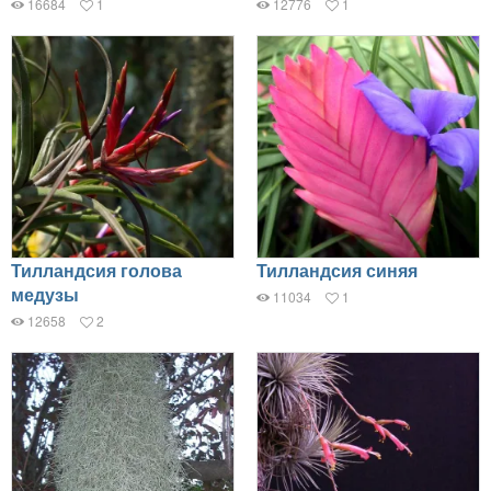
16684
1
12776
1
Тилландсия голова
Тилландсия синяя
медузы
11034
1
12658
2