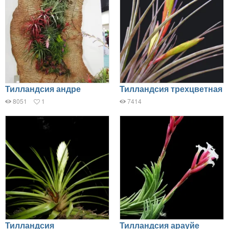
Тилландсия андре
Тилландсия трехцветная
8051
1
7414
Тилландсия
Тилландсия арауйе