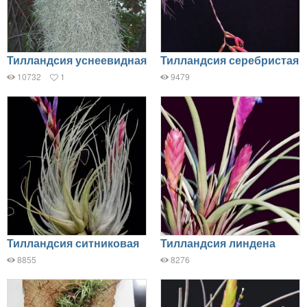
Тилландсия уснеевидная
Тилландсия серебристая
10732
1
9479
Тилландсия ситниковая
Тилландсия линдена
8855
8276