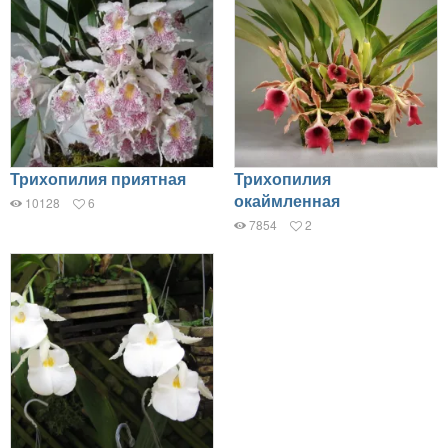
Трихопилия приятная
Трихопилия
окаймленная
10128
6
7854
2