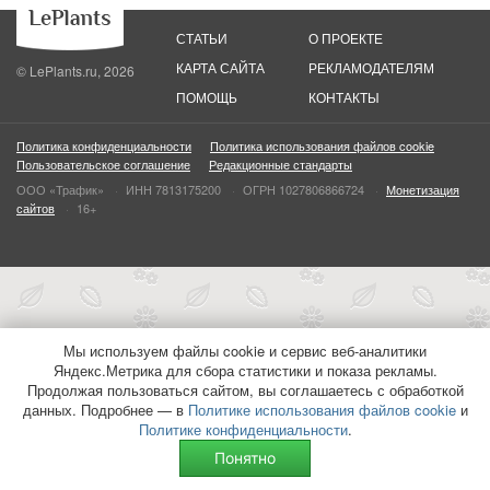
СТАТЬИ
О ПРОЕКТЕ
КАРТА САЙТА
РЕКЛАМОДАТЕЛЯМ
© LePlants.ru, 2026
ПОМОЩЬ
КОНТАКТЫ
Политика конфиденциальности
Политика использования файлов cookie
Пользовательское соглашение
Редакционные стандарты
ООО «Трафик»
ИНН 7813175200
ОГРН 1027806866724
Монетизация
сайтов
16+
Мы используем файлы cookie и сервис веб-аналитики
Яндекс.Метрика для сбора статистики и показа рекламы.
Продолжая пользоваться сайтом, вы соглашаетесь с обработкой
данных. Подробнее — в
Политике использования файлов cookie
и
Политике конфиденциальности
.
Понятно