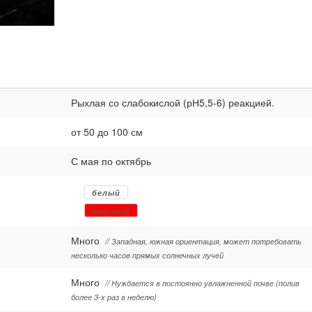
Рыхлая со слабокислой (рН5,5-6) реакцией.
от 50 до 100 см
С мая по октябрь
белый
красный
Много
// Западная, южная ориентация, может потребовать
несколько часов прямых солнечных лучей
Много
// Нуждается в постоянно увлажненной почве (полив
более 3-х раз в неделю)