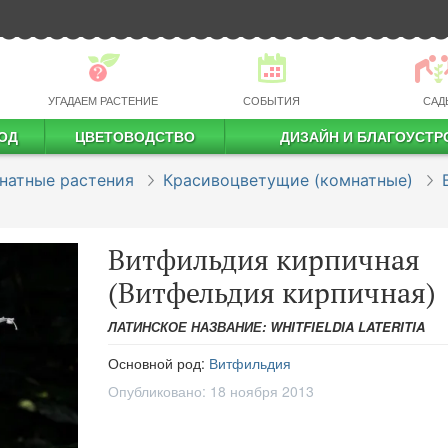
УГАДАЕМ РАСТЕНИЕ
СОБЫТИЯ
САД
ОД
ЦВЕТОВОДСТВО
ДИЗАЙН И БЛАГОУСТР
профессиональное растениеводство
натные растения
Красивоцветущие (комнатные)
Витфильдия кирпичная
(Витфельдия кирпичная)
ЛАТИНСКОЕ НАЗВАНИЕ: WHITFIELDIA LATERITIA
Основной род:
Витфильдия
Опубликовано:
18 ноября 2013