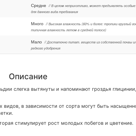
Средне
// В целом неприхотливо, может предъявлять особые
для данного вида требования
Много
// Высокая влажность (60% и более: тропики круглый го
типичная влажность летом в средней полосе)
Мало
// Достаточно питат. веществ из собственной почвы и
редкого удобрения
Описание
ьдии слегка вытянуты и напоминают гроздья глицинии
их видов, в зависимости от сорта могут быть насыщенн
етки.
торая стимулирует рост молодых побегов и цветение.