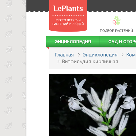
ПОДБОР РАСТЕНИЙ
ЭНЦИКЛОПЕДИЯ
САД И ОГОР
Лекарственные растения
Посадка деревьев и кустарников
Посадка ягодных культур
Сбор и хранение урожая
Главная
Энциклопедия
Ком
Витфильдия кирпичная