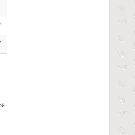
д;
ли
,
ой