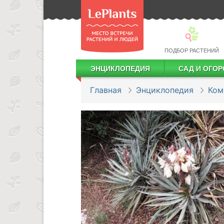
ПОДБОР РАСТЕНИЙ
ЭНЦИКЛОПЕДИЯ
САД И ОГОР
Лекарственные растения
Посадка деревьев и кустарников
Посадка ягодных культур
Сбор и хранение урожая
Главная
Энциклопедия
Ком