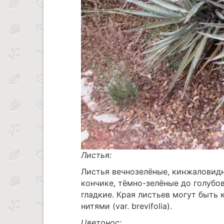
Листья:
Листья вечнозелёные, кинжаловидн
кончике, тёмно-зелёные до голубо
гладкие. Края листьев могут быть 
нитями (var. brevifolia).
Цветонос: