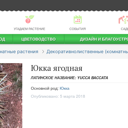
УГАДАЕМ РАСТЕНИЕ
СОБЫТИЯ
САД
ОД
ЦВЕТОВОДСТВО
ДИЗАЙН И БЛАГОУСТР
профессиональное растениеводство
натные растения
Декоративнолиственные (комнатны
Юкка ягодная
ЛАТИНСКОЕ НАЗВАНИЕ: YUCCA BACCATA
Основной род:
Юкка
Опубликовано:
5 марта 2018