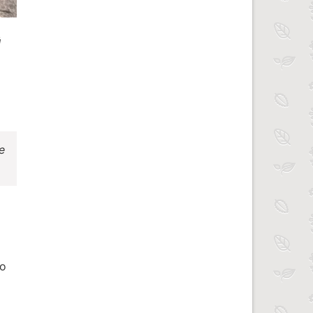
й
е
но