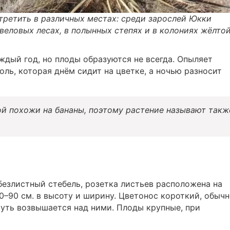
ретить в различных местах: среди зарослей Юкки
еловых лесах, в полынных степях и в колониях жёлто
ждый год, но плоды образуются не всегда. Опыляет
ль, которая днём сидит на цветке, а ночью разносит
й похожи на бананы, поэтому растение называют такж
безлистный стебель, розетка листьев расположена на
0–90 см. в высоту и ширину. Цветонос короткий, обыч
чуть возвышается над ними. Плоды крупные, при