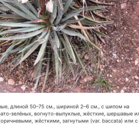
ые, длиной 50–75 см., шириной 2–6 см., с шипом на
вато-зелёных, вогнуто-выпуклые, жёсткие, шершавые и
коричневыми, жёсткими, загнутыми (var. baccata) или с