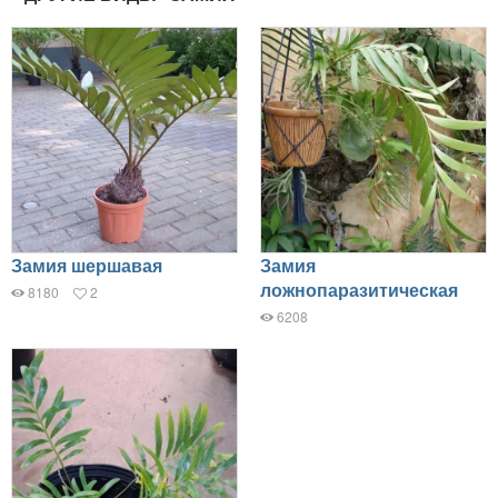
Замия шершавая
Замия
ложнопаразитическая
8180
2
6208