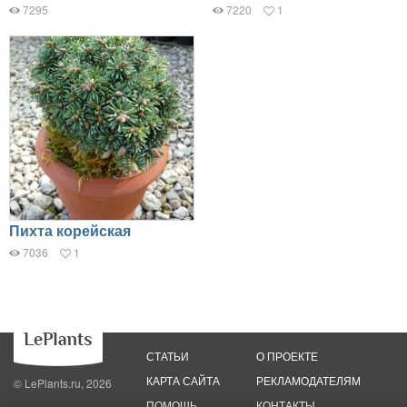
7295
7220
1
Пихта корейская
7036
1
СТАТЬИ
О ПРОЕКТЕ
КАРТА САЙТА
РЕКЛАМОДАТЕЛЯМ
© LePlants.ru, 2026
ПОМОЩЬ
КОНТАКТЫ