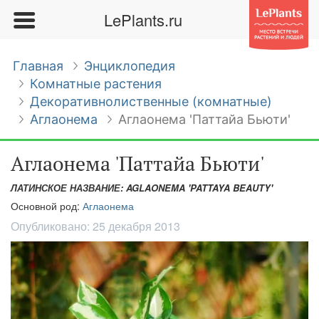
LePlants.ru
Главная
Энциклопедия
Комнатные растения
Декоративнолиственные (комнатные)
Аглаонема
Аглаонема 'Паттайа Бьюти'
Аглаонема 'Паттайа Бьюти'
ЛАТИНСКОЕ НАЗВАНИЕ: AGLAONEMA 'PATTAYA BEAUTY'
Основной род:
Аглаонема
Опубликовано:
25 декабря 2013