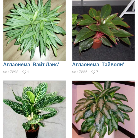
Аглаонема 'Вайт Лэнс'
Аглаонема 'Тайволи'
17293
1
17235
7