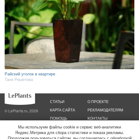
Райский уголок в квартире
Таня Решетова
СТАТЬИ
О ПРОЕКТЕ
КАРТА САЙТА
РЕКЛАМОДАТЕЛЯМ
© LePlants.ru, 2026
ПОМОЩЬ
КОНТАКТЫ
Мы используем файлы cookie и сервис веб-аналитики
Политика конфиденциальности
Яндекс.Метрика для сбора статистики и показа рекламы.
Политика использования файлов cookie
Пользовательское соглашение
Редакционные стандарты
Продолжая пользоваться сайтом, вы соглашаетесь с обработкой