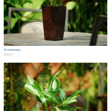
Аглаонемы
Дарья