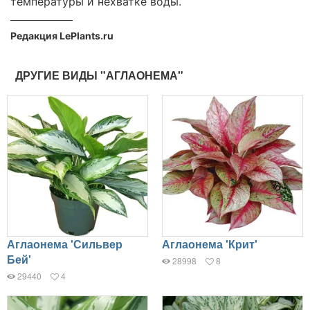
температуры и нехватке воды.
Редакция LePlants.ru
ДРУГИЕ ВИДЫ "АГЛАОНЕМА"
Аглаонема 'Сильвер
Аглаонема 'Крит'
Бей'
28998
8
29440
4