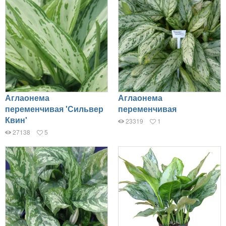
Аглаонема
Аглаонема
переменчивая 'Сильвер
переменчивая
Квин'
23319
1
27138
5