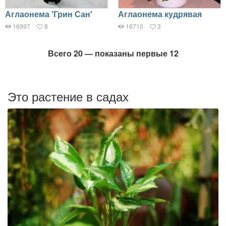
Аглаонема 'Грин Сан'
Аглаонема кудрявая
16997
8
16710
3
Всего 20 — показаны первые 12
Это растение в садах