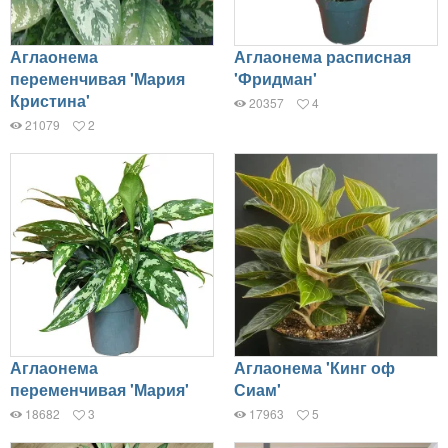
Аглаонема
Аглаонема расписная
переменчивая 'Мария
'Фридман'
Кристина'
20357
4
21079
2
Аглаонема
Аглаонема 'Кинг оф
переменчивая 'Мария'
Сиам'
18682
3
17963
5