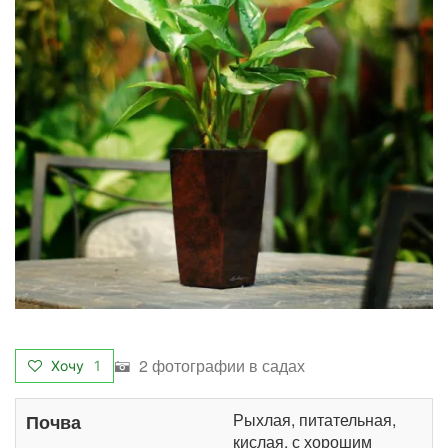
2 фотографии в садах
Хочу
1
Рыхлая, питательная,
Почва
кислая, с хорошим