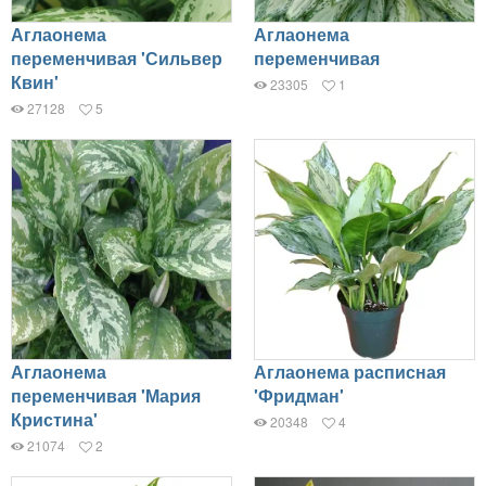
Аглаонема
Аглаонема
переменчивая 'Сильвер
переменчивая
Квин'
23305
1
27128
5
Аглаонема
Аглаонема расписная
переменчивая 'Мария
'Фридман'
Кристина'
20348
4
21074
2