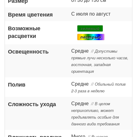
Размер
С июля по август
Время цветения
Возможные
зеленый
расцветки
пестрый
Средне
Освещенность
// Допустимы
прямые лучи несколько часов,
восточная, западная
ориентация
Средне
Полив
// Обильный полив
2-3 раза в неделю
Средне
Сложность ухода
// В целом
неприхотливо, может
предъявлять особые для
данного вида требования
Много
Влажность воздуха
// Высокая