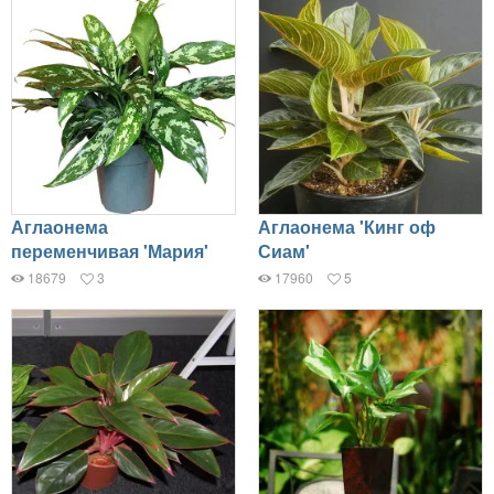
Аглаонема
Аглаонема 'Кинг оф
переменчивая 'Мария'
Сиам'
18679
3
17960
5