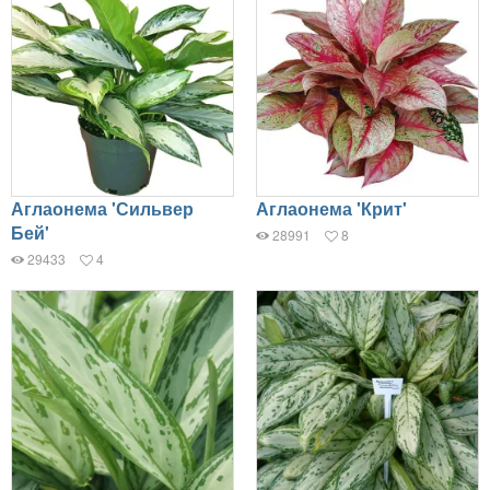
Аглаонема 'Сильвер
Аглаонема 'Крит'
Бей'
28991
8
29433
4