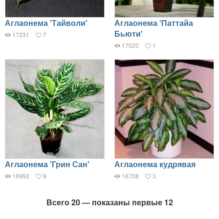
Аглаонема 'Тайволи'
Аглаонема 'Паттайа
Бьюти'
17231
7
17020
1
Аглаонема 'Грин Сан'
Аглаонема кудрявая
16993
8
16708
3
Всего 20 — показаны первые 12