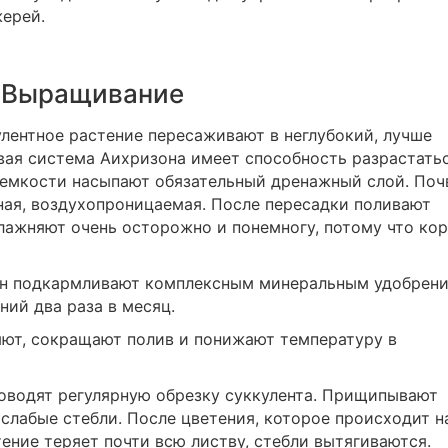
ерей.
Выращивание
улентное растение пересаживают в неглубокий, лучше
вая система Аихризона имеет способность разрастать
о емкости насыпают обязательный дренажный слой. Поч
ная, воздухопроницаемая. После пересадки поливают
влажняют очень осторожно и понемногу, потому что ко
он подкармливают комплексным минеральным удобрен
ний два раза в месяц.
яют, сокращают полив и понижают температуру в
роводят регулярную обрезку суккулента. Прищипывают
слабые стебли. После цветения, которое происходит н
ение теряет почти всю листву, стебли вытягиваются.