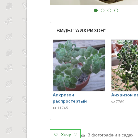
ВИДЫ "АИХРИЗОН"
Аихризон
Аихризон и
распростертый
7769
11745
3 фотографии в садах
Хочу
2