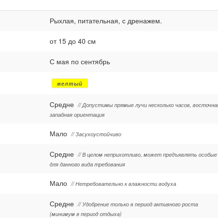
Рыхлая, питательная, с дренажем.
от 15 до 40 см
С мая по сентябрь
желтый
Средне
// Допустимы прямые лучи несколько часов, восточна
западная ориентация
Мало
// Засухоустойчиво
Средне
// В целом неприхотливо, может предъявлять особые
для данного вида требования
Мало
// Нетребовательно к влажности водуха
Средне
// Удобрение только в период активного роста
(минимум в период отдыха)