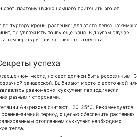
 свет, поэтому нужно немного притенить его от
по тургору кроны растения: для этого легко нажимаю
инит, то увлажнять почву еще рано. В другом случае
й температуры, обязательно отстоенной.
Секреты успеха
свещенном месте, но свет должен быть рассеянным. С
озрачной занавеской. Выбирают место с восточной ил
звивалась равномерно, суккулент периодически
ния разными сторонами.
гетации Аихризона считают +20–25°С. Рекомендуется
в осенне–зимний период с целью обеспечить растению
трализованным отоплением суккулент необходимо
ов тепла.