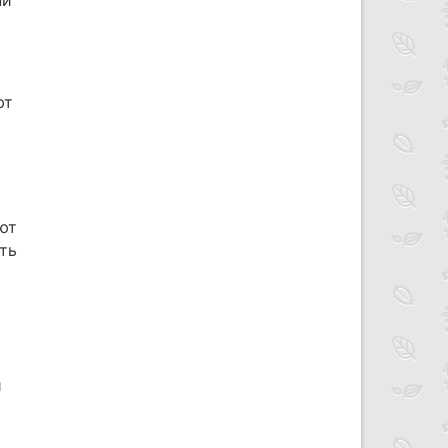
ни
ют
ют
ть
й