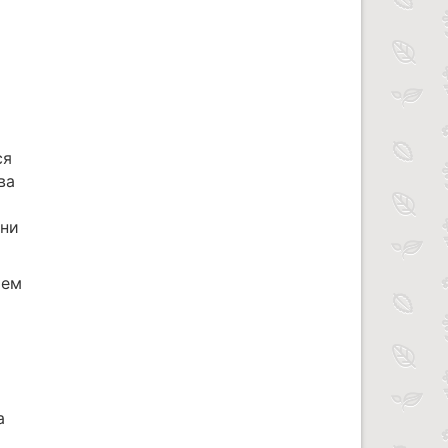
ся
ва
рни
ием
а