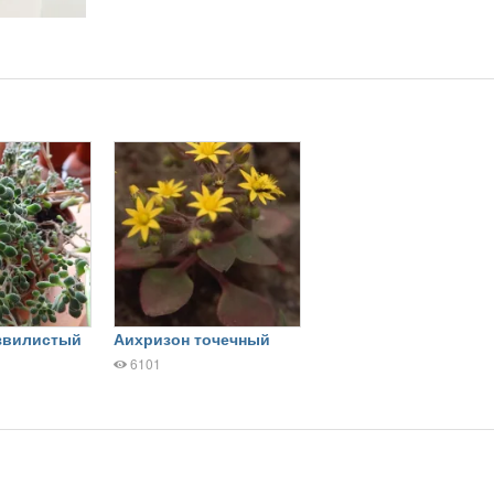
звилистый
Аихризон точечный
6101