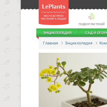
ПОДБОР РАСТЕНИЙ
ЭНЦИКЛОПЕДИЯ
САД И ОГОР
Лекарственные растения
Посадка деревьев и кустарников
Посадка ягодных культур
Сбор и хранение урожая
Главная
Энциклопедия
Ком