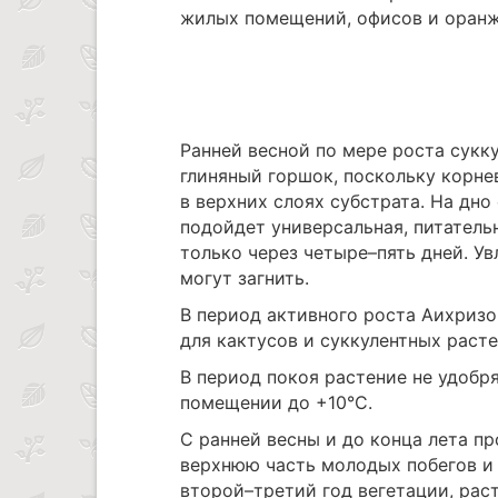
жилых помещений, офисов и оранж
Ранней весной по мере роста сукк
глиняный горшок, поскольку корне
в верхних слоях субстрата. На дн
подойдет универсальная, питатель
только через четыре–пять дней. У
могут загнить.
В период активного роста Аихриз
для кактусов и суккулентных расте
В период покоя растение не удобр
помещении до +10°С.
С ранней весны и до конца лета п
верхнюю часть молодых побегов и 
второй–третий год вегетации, раст