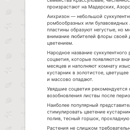
семейства Крассуловые, численнос
произрастают на Мадерских, Азорс
Аихризон — небольшой суккулентн
ромбообразных или булавовидных 
пластины образуют негустые, но м
внимание любителей флоры своей 
цветением.
Народное название суккулентного 
соцветия, которые появляются вна
месяцев и наполняют комнату изы
кустарник в золотистое, цветущее
и массово опадают.
Увядшие соцветия рекомендуется с
возобновления листвы после перио
Наиболее популярный представите
стимулировать цветение кустарник
полив, тесный горшок, прохладную
Растения не слишком требовательн