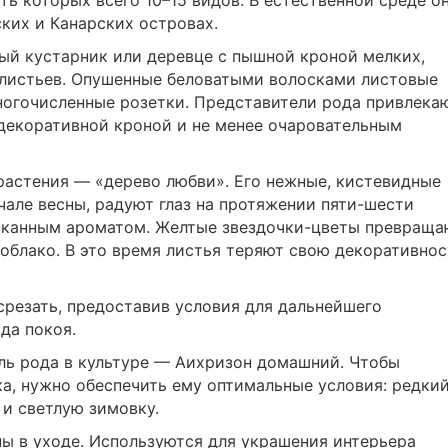
ть которых всего 10–15 видов. В естественной среде о
ких и Канарских островах.
ый кустарник или деревце с пышной кроной мелких,
листьев. Опушенные беловатыми волосками листовые
ногочисленные розетки. Представители рода привлека
декоративной кроной и не менее очаровательным
растения — «дерево любви». Его нежные, кистевидные
чале весны, радуют глаз на протяжении пяти-шести
сканным ароматом. Желтые звездочки-цветы превраща
 облако. В это время листья теряют свою декоративнос
резать, предоставив условия для дальнейшего
да покоя.
ль рода в культуре — Аихризон домашний. Чтобы
а, нужно обеспечить ему оптимальные условия: редки
 и светлую зимовку.
ы в уходе. Используются для украшения интерьера