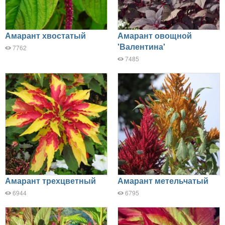
Амарант хвостатый
Амарант овощной
'Валентина'
7762
7485
Амарант трехцветный
Амарант метельчатый
6944
6795