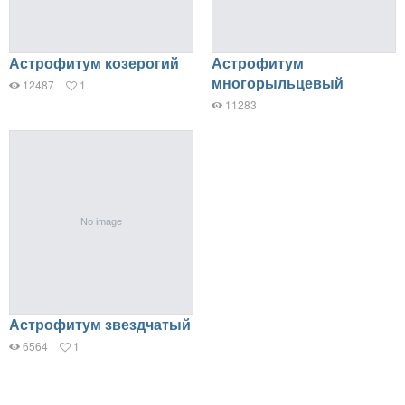
Астрофитум козерогий
Астрофитум
многорыльцевый
12487
1
11283
Астрофитум звездчатый
6564
1