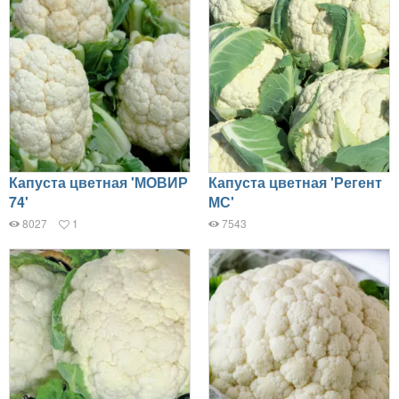
Капуста цветная 'МОВИР
Капуста цветная 'Регент
74'
МС'
8027
1
7543