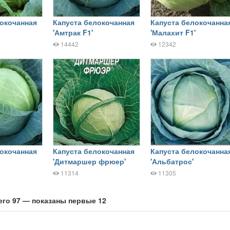
локочанная
Капуста белокочанная
Капуста белокочанна
'Амтрак F1'
'Малахит F1'
14442
12342
локочанная
Капуста белокочанная
Капуста белокочанна
'Дитмаршер фрюер'
'Альбатрос'
11314
11305
его 97 — показаны первые 12