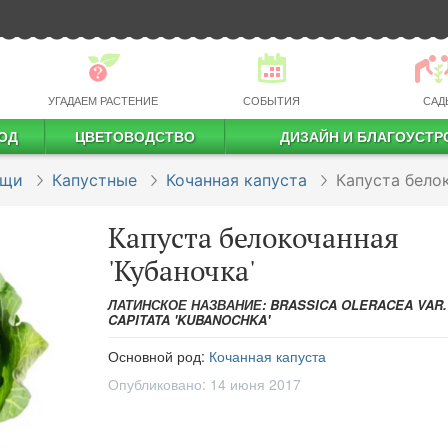
УГАДАЕМ РАСТЕНИЕ
СОБЫТИЯ
САД
ОД
ЦВЕТОВОДСТВО
ДИЗАЙН И БЛАГОУСТР
профессиональное растениеводство
ощи
Капустные
Кочанная капуста
Капуста белок
Капуста белокочанная
'Кубаночка'
ЛАТИНСКОЕ НАЗВАНИЕ: BRASSICA OLERACEA VAR.
CAPITATA 'KUBANOCHKA'
Основной род:
Кочанная капуста
Опубликовано:
14 июня 2017