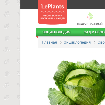
ПОДБОР РАСТЕНИЙ
ЭНЦИКЛОПЕДИЯ
САД И ОГОР
Лекарственные растения
Посадка деревьев и кустарников
Посадка ягодных культур
Сбор и хранение урожая
Главная
Энциклопедия
Ов