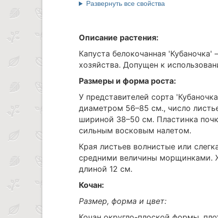
Развернуть все свойства
Описание растения:
Капуста белокочанная 'Кубаночка'
хозяйства. Допущен к использован
Размеры и форма роста:
У представителей сорта 'Кубаночка
диаметром 56–85 см., число листье
шириной 38–50 см. Пластинка почк
сильным восковым налетом.
Края листьев волнистые или слегк
средними величины морщинками. Ж
длиной 12 см.
Кочан:
Размер, форма и цвет:
Кочан округло-плоской формы, пло