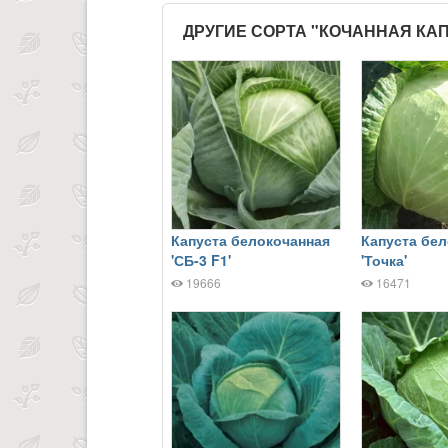
ДРУГИЕ СОРТА "КОЧАННАЯ КА
Капуста белокочанная
Капуста бе
'СБ-3 F1'
'Точка'
19666
16471