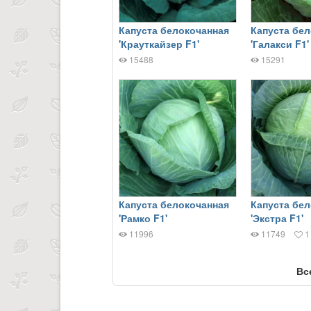
Капуста белокочанная
Капуста бе
'Крауткайзер F1'
'Галакси F1'
15488
15291
Капуста белокочанная
Капуста бе
'Рамко F1'
'Экстра F1'
11996
11749
1
Вс