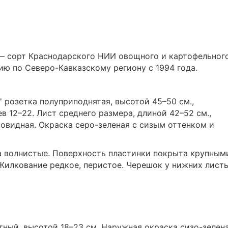
 — сорт Краснодарского НИИ овощного и картофельног
ию по Северо-Кавказскому региону с 1994 года.
' розетка полуприподнятая, высотой 45–50 см.,
в 12–22. Лист среднего размера, длиной 42–52 см.,
овидная. Окраска серо-зеленая с сизым оттенком и
а волнистые. Поверхность пластинки покрыта крупным
илкование редкое, перистое. Черешок у нижних лист
тный, высотой 18–23 см. Наружная окраска сизо-зелена