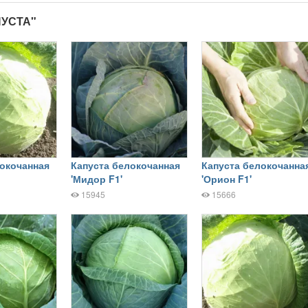
ПУСТА"
локочанная
Капуста белокочанная
Капуста белокочанна
'Мидор F1'
'Орион F1'
15945
15666