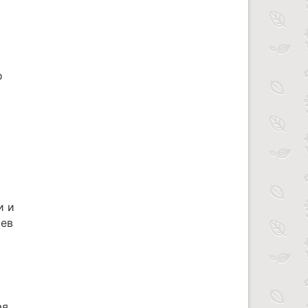
о
и и
ьев
я,