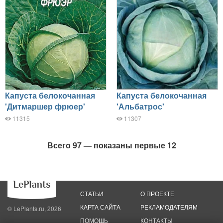
Капуста белокочанная
Капуста белокочанная
'Дитмаршер фрюер'
'Альбатрос'
11315
11307
Всего 97 — показаны первые 12
СТАТЬИ
О ПРОЕКТЕ
КАРТА САЙТА
РЕКЛАМОДАТЕЛЯМ
© LePlants.ru, 2026
ПОМОЩЬ
КОНТАКТЫ