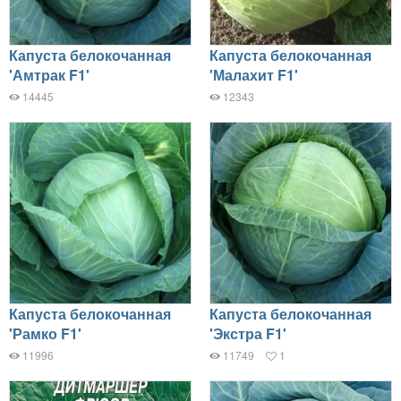
Капуста белокочанная
Капуста белокочанная
'Амтрак F1'
'Малахит F1'
14445
12343
Капуста белокочанная
Капуста белокочанная
'Рамко F1'
'Экстра F1'
11996
11749
1