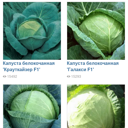
Капуста белокочанная
Капуста белокочанная
'Крауткайзер F1'
'Галакси F1'
15492
15293