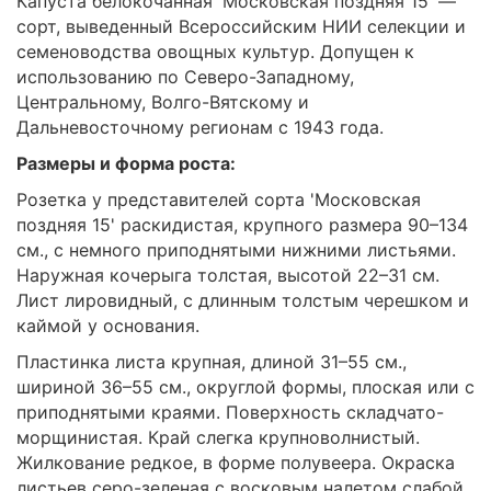
Капуста белокочанная 'Московская поздняя 15' —
сорт, выведенный Всероссийским НИИ селекции и
семеноводства овощных культур. Допущен к
использованию по Северо-Западному,
Центральному, Волго-Вятскому и
Дальневосточному регионам с 1943 года.
Размеры и форма роста:
Розетка у представителей сорта 'Московская
поздняя 15' раскидистая, крупного размера 90–134
см., с немного приподнятыми нижними листьями.
Наружная кочерыга толстая, высотой 22–31 см.
Лист лировидный, с длинным толстым черешком и
каймой у основания.
Пластинка листа крупная, длиной 31–55 см.,
шириной 36–55 см., округлой формы, плоская или с
приподнятыми краями. Поверхность складчато-
морщинистая. Край слегка крупноволнистый.
Жилкование редкое, в форме полувеера. Окраска
листьев серо-зеленая с восковым налетом слабой